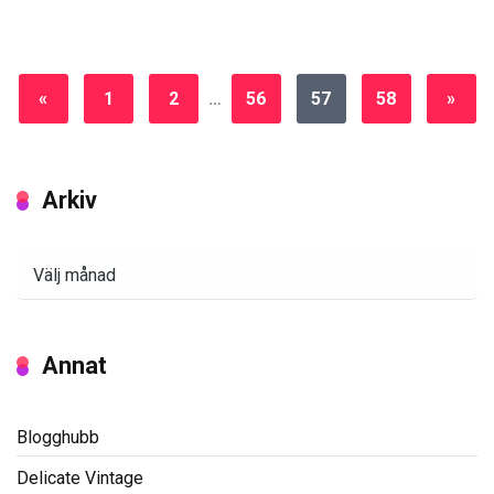
«
1
2
…
56
57
58
»
Arkiv
Arkiv
Annat
Blogghubb
Delicate Vintage