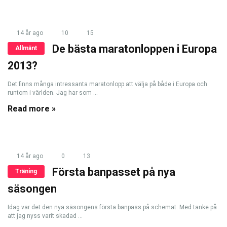
14 år ago
10
15
De bästa maratonloppen i Europa
Allmänt
2013?
Det finns många intressanta maratonlopp att välja på både i Europa och
runtom i världen. Jag har som ...
Read more »
14 år ago
0
13
Första banpasset på nya
Träning
säsongen
Idag var det den nya säsongens första banpass på schemat. Med tanke på
att jag nyss varit skadad ...