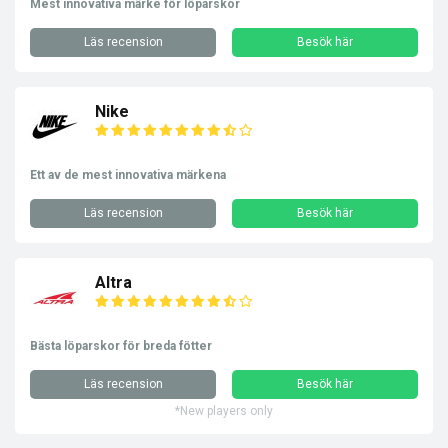
Mest innovativa märke för löparskor
Läs recension
Besök här
Nike
Ett av de mest innovativa märkena
Läs recension
Besök här
Altra
Bästa löparskor för breda fötter
Läs recension
Besök här
*New players only