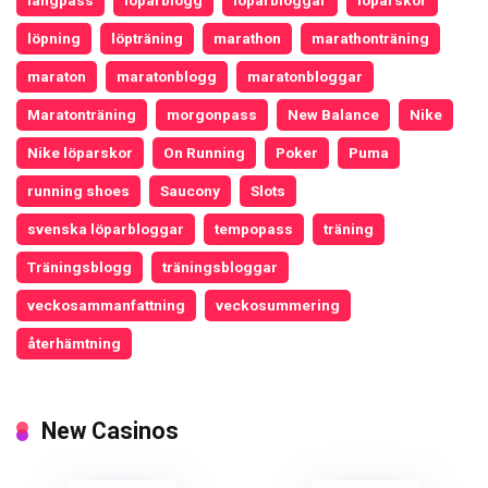
långpass
löparblogg
löparbloggar
löparskor
löpning
löpträning
marathon
marathonträning
maraton
maratonblogg
maratonbloggar
Maratonträning
morgonpass
New Balance
Nike
Nike löparskor
On Running
Poker
Puma
running shoes
Saucony
Slots
svenska löparbloggar
tempopass
träning
Träningsblogg
träningsbloggar
veckosammanfattning
veckosummering
återhämtning
New Casinos