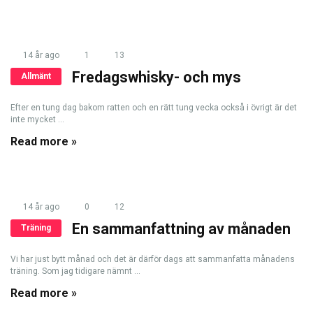
14 år ago
1
13
Fredagswhisky- och mys
Allmänt
Efter en tung dag bakom ratten och en rätt tung vecka också i övrigt är det
inte mycket ...
Read more »
14 år ago
0
12
En sammanfattning av månaden
Träning
Vi har just bytt månad och det är därför dags att sammanfatta månadens
träning. Som jag tidigare nämnt ...
Read more »