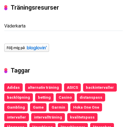
Träningsresurser
Väderkarta
Taggar
Adidas
alternativ träning
ASICS
backintervaller
backlöpning
betting
Casino
distanspass
Gambling
Game
Garmin
Hoka One One
intervaller
intervallträning
kvalitetspass