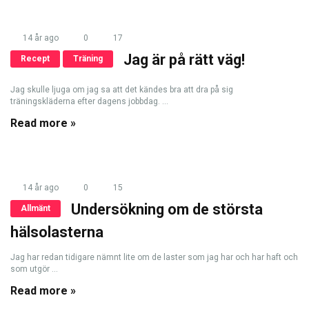
14 år ago
0
17
Jag är på rätt väg!
Recept
Träning
Jag skulle ljuga om jag sa att det kändes bra att dra på sig
träningskläderna efter dagens jobbdag. ...
Read more »
14 år ago
0
15
Undersökning om de största
Allmänt
hälsolasterna
Jag har redan tidigare nämnt lite om de laster som jag har och har haft och
som utgör ...
Read more »