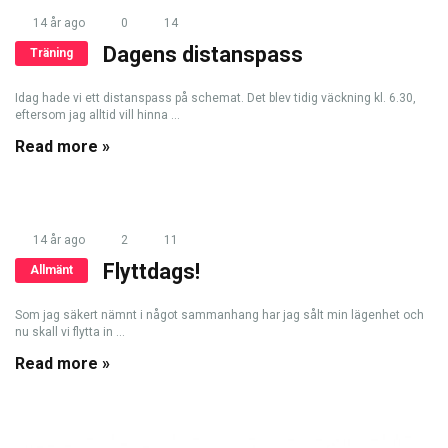
14 år ago
0
14
Dagens distanspass
Träning
Idag hade vi ett distanspass på schemat. Det blev tidig väckning kl. 6.30,
eftersom jag alltid vill hinna ...
Read more »
14 år ago
2
11
Flyttdags!
Allmänt
Som jag säkert nämnt i något sammanhang har jag sålt min lägenhet och
nu skall vi flytta in ...
Read more »