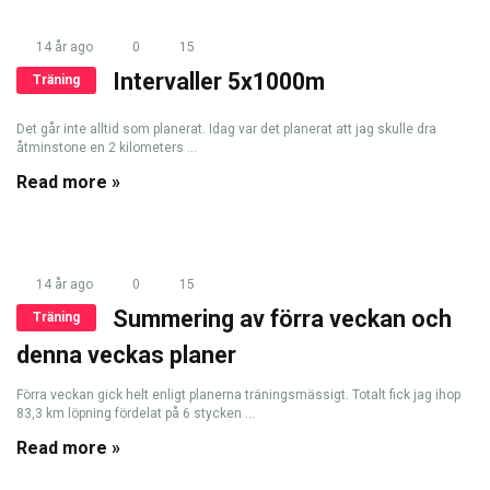
14 år ago
0
15
Intervaller 5x1000m
Träning
Det går inte alltid som planerat. Idag var det planerat att jag skulle dra
åtminstone en 2 kilometers ...
Read more »
14 år ago
0
15
Summering av förra veckan och
Träning
denna veckas planer
Förra veckan gick helt enligt planerna träningsmässigt. Totalt fick jag ihop
83,3 km löpning fördelat på 6 stycken ...
Read more »