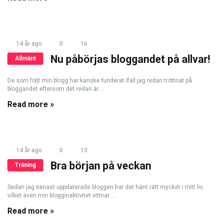
14 år ago
0
16
Nu påbörjas bloggandet på allvar!
Allmänt
De som följt min blogg har kanske funderat ifall jag redan tröttnat på
bloggandet eftersom det redan är ...
Read more »
14 år ago
0
13
Bra början på veckan
Träning
Sedan jag senast uppdaterade bloggen har det hänt rätt mycket i mitt liv,
vilket även min blogginaktivitet vittnar ...
Read more »