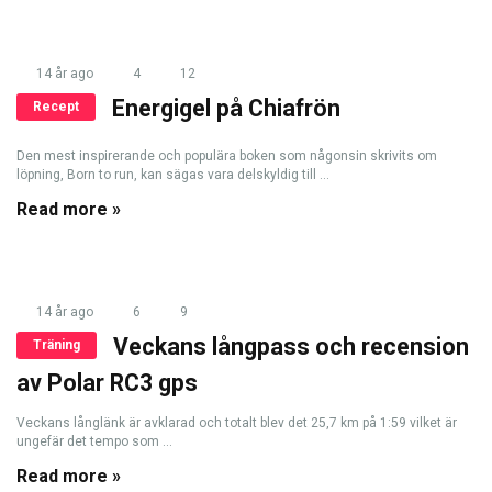
14 år ago
4
12
Energigel på Chiafrön
Recept
Den mest inspirerande och populära boken som någonsin skrivits om
löpning, Born to run, kan sägas vara delskyldig till ...
Read more »
14 år ago
6
9
Veckans långpass och recension
Träning
av Polar RC3 gps
Veckans långlänk är avklarad och totalt blev det 25,7 km på 1:59 vilket är
ungefär det tempo som ...
Read more »