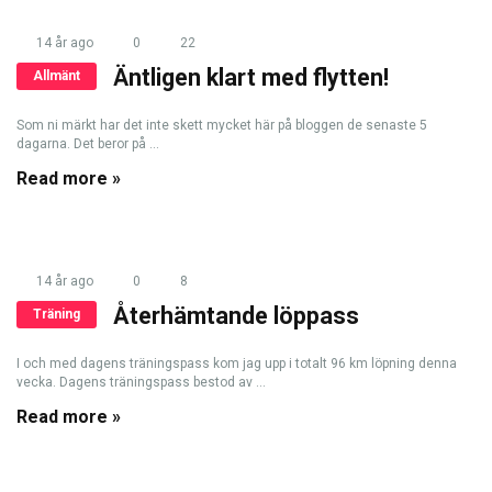
14 år ago
0
22
Äntligen klart med flytten!
Allmänt
Som ni märkt har det inte skett mycket här på bloggen de senaste 5
dagarna. Det beror på ...
Read more »
14 år ago
0
8
Återhämtande löppass
Träning
I och med dagens träningspass kom jag upp i totalt 96 km löpning denna
vecka. Dagens träningspass bestod av ...
Read more »