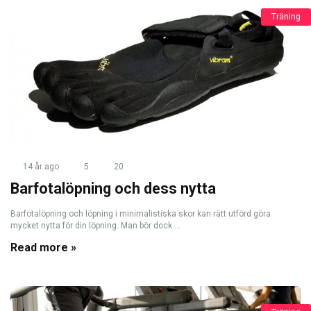
Träning
14 år ago
5
20
Barfotalöpning och dess nytta
Barfotalöpning och löpning i minimalistiska skor kan rätt utförd göra
mycket nytta för din löpning. Man bör dock ...
Read more »