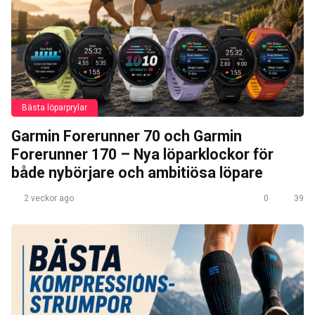
Bästa löparprylar
Garmin Forerunner 70 och Garmin
Forerunner 170 – Nya löparklockor för
både nybörjare och ambitiösa löpare
2 veckor ago
0
39