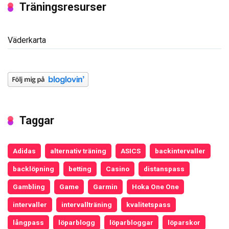
Träningsresurser
Väderkarta
Taggar
Adidas
alternativ träning
ASICS
backintervaller
backlöpning
betting
Casino
distanspass
Gambling
Game
Garmin
Hoka One One
intervaller
intervallträning
kvalitetspass
långpass
löparblogg
löparbloggar
löparskor