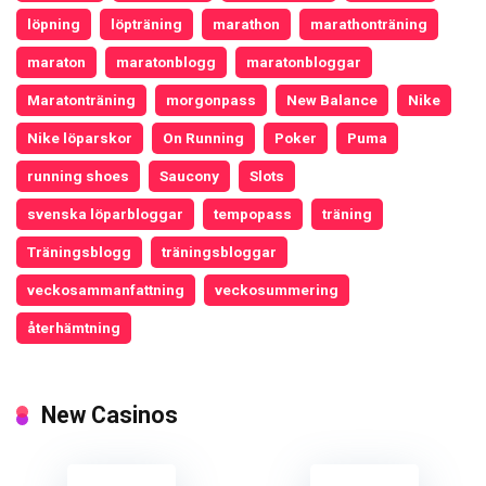
löpning
löpträning
marathon
marathonträning
maraton
maratonblogg
maratonbloggar
Maratonträning
morgonpass
New Balance
Nike
Nike löparskor
On Running
Poker
Puma
running shoes
Saucony
Slots
svenska löparbloggar
tempopass
träning
Träningsblogg
träningsbloggar
veckosammanfattning
veckosummering
återhämtning
New Casinos