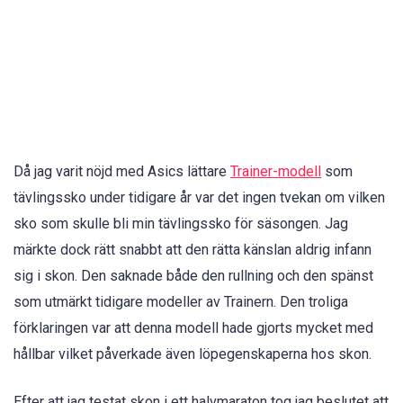
Då jag varit nöjd med Asics lättare
Trainer-modell
som
tävlingssko under tidigare år var det ingen tvekan om vilken
sko som skulle bli min tävlingssko för säsongen. Jag
märkte dock rätt snabbt att den rätta känslan aldrig infann
sig i skon. Den saknade både den rullning och den spänst
som utmärkt tidigare modeller av Trainern. Den troliga
förklaringen var att denna modell hade gjorts mycket med
hållbar vilket påverkade även löpegenskaperna hos skon.
Efter att jag testat skon i ett halvmaraton tog jag beslutet att