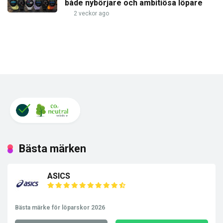
både nybörjare och ambitiösa löpare
2 veckor ago
Bästa märken
ASICS
Bästa märke för löparskor 2026