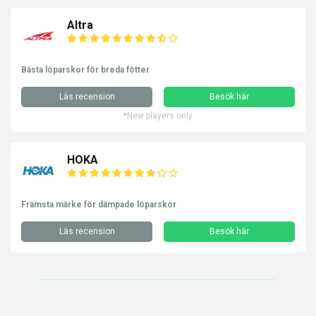
Altra
Bästa löparskor för breda fötter
Läs recension
Besök här
*New players only
HOKA
Främsta märke för dämpade löparskor
Läs recension
Besök här