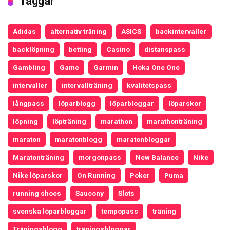
Taggar
Adidas
alternativ träning
ASICS
backintervaller
backlöpning
betting
Casino
distanspass
Gambling
Game
Garmin
Hoka One One
intervaller
intervallträning
kvalitetspass
långpass
löparblogg
löparbloggar
löparskor
löpning
löpträning
marathon
marathonträning
maraton
maratonblogg
maratonbloggar
Maratonträning
morgonpass
New Balance
Nike
Nike löparskor
On Running
Poker
Puma
running shoes
Saucony
Slots
svenska löparbloggar
tempopass
träning
Träningsblogg
träningsbloggar