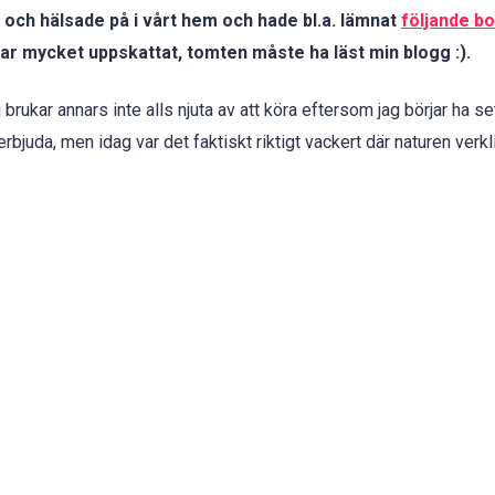
n och hälsade på i vårt hem och hade bl.a. lämnat
följande b
ar mycket uppskattat, tomten måste ha läst min blogg :).
 brukar annars inte alls njuta av att köra eftersom jag börjar ha se
bjuda, men idag var det faktiskt riktigt vackert där naturen verk