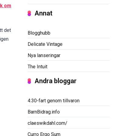
ok om
Annat
tt det
Blogghubb
ligen
Delicate Vintage
Nya lanseringar
The Intuit
Andra bloggar
4:30-fart genom tillvaron
BarnBidrag.info
claeswikdahl.com/
Curro Ergo Sum