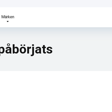
Märken
 påbörjats