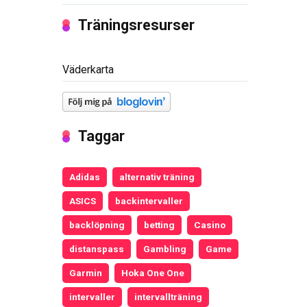
Träningsresurser
Väderkarta
Taggar
Adidas
alternativ träning
ASICS
backintervaller
backlöpning
betting
Casino
distanspass
Gambling
Game
Garmin
Hoka One One
intervaller
intervallträning