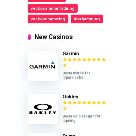
veckosammanfattning
veckosummering
återhämtning
New Casinos
Garmin
Bästa märke för
löparklockor
Oakley
Bästa solglasögon för
löpning