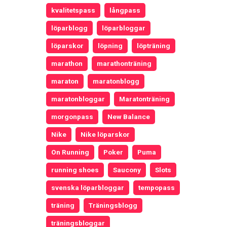
kvalitetspass
långpass
löparblogg
löparbloggar
löparskor
löpning
löpträning
marathon
marathonträning
maraton
maratonblogg
maratonbloggar
Maratonträning
morgonpass
New Balance
Nike
Nike löparskor
On Running
Poker
Puma
running shoes
Saucony
Slots
svenska löparbloggar
tempopass
träning
Träningsblogg
träningsbloggar