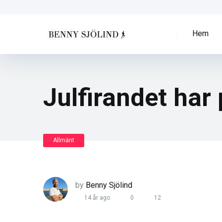
Hem
Julfirandet har
Allmänt
by
Benny Sjölind
14 år ago
0
12