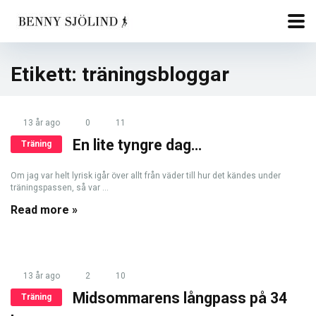
Etikett:
träningsbloggar
13 år ago
0
11
En lite tyngre dag…
Träning
Om jag var helt lyrisk igår över allt från väder till hur det kändes under
träningspassen, så var ...
Read more »
13 år ago
2
10
Midsommarens långpass på 34
Träning