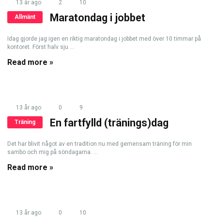
13 år ago
2
10
Maratondag i jobbet
Allmänt
Idag gjorde jag igen en riktig maratondag i jobbet med över 10 timmar på
kontoret. Först halv sju ...
Read more »
13 år ago
0
9
En fartfylld (tränings)dag
Träning
Det har blivit något av en tradition nu med gemensam träning för min
sambo och mig på söndagarna. ...
Read more »
13 år ago
0
10