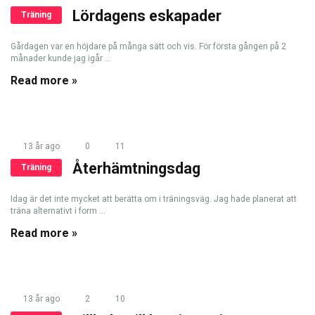
Lördagens eskapader
Träning
Gårdagen var en höjdare på många sätt och vis. För första gången på 2
månader kunde jag igår ...
Read more »
13 år ago
0
11
Återhämtningsdag
Träning
Idag är det inte mycket att berätta om i träningsväg. Jag hade planerat att
träna alternativt i form ...
Read more »
13 år ago
2
10