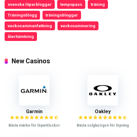
svenska löparbloggar
tempopass
träning
Träningsblogg
träningsbloggar
veckosammanfattning
veckosummering
återhämtning
New Casinos
Garmin
Oakley
Bästa märke för löparklockor
Bästa solglasögon för löpning