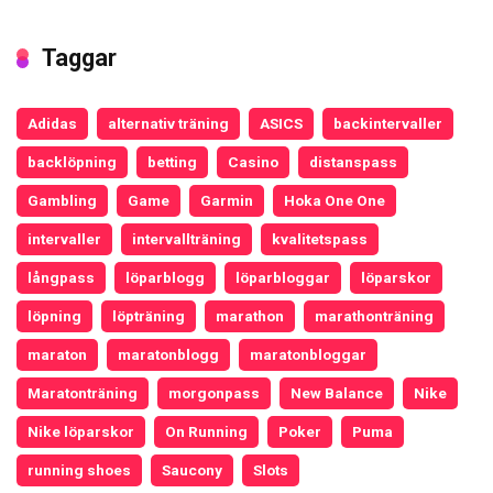
Taggar
Adidas
alternativ träning
ASICS
backintervaller
backlöpning
betting
Casino
distanspass
Gambling
Game
Garmin
Hoka One One
intervaller
intervallträning
kvalitetspass
långpass
löparblogg
löparbloggar
löparskor
löpning
löpträning
marathon
marathonträning
maraton
maratonblogg
maratonbloggar
Maratonträning
morgonpass
New Balance
Nike
Nike löparskor
On Running
Poker
Puma
running shoes
Saucony
Slots