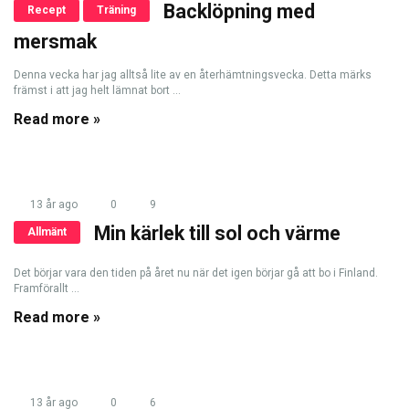
Backlöpning med
Recept
Träning
mersmak
Denna vecka har jag alltså lite av en återhämtningsvecka. Detta märks
främst i att jag helt lämnat bort ...
Read more »
13 år ago
0
9
Min kärlek till sol och värme
Allmänt
Det börjar vara den tiden på året nu när det igen börjar gå att bo i Finland.
Framförallt ...
Read more »
13 år ago
0
6