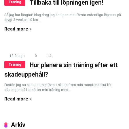
Tillbaka till löpningen igen!
Träning
Så jag har längtat! Idag drog jag äntligen mitt första ordentliga löppass på
drygt 3 veckor. 10 km ...
Read more »
13 år ago
0
14
Hur planera sin träning efter ett
Träning
skadeuppehåll?
Fastän jag nu beslutat mig för att skjuta fram min maratondebut för
säsongen så fortsätter min träning med ...
Read more »
Arkiv