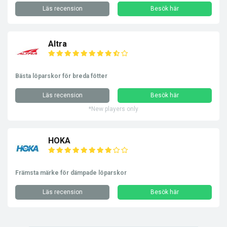
Läs recension
Besök här
Altra
Bästa löparskor för breda fötter
Läs recension
Besök här
*New players only
HOKA
Främsta märke för dämpade löparskor
Läs recension
Besök här