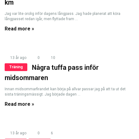
km
Jag var lite orolig inför dagens långpass. Jag hade planerat att köra
långpasset redan igår, men flyttade fram ...
Read more »
13 år ago
0
10
Några tuffa pass inför
Träning
midsommaren
Innan midsommarfirandet kan börja på allvar passar jag på att ta ut det
sista träningsmässigt. Jag började dagen ...
Read more »
13 år ago
0
6