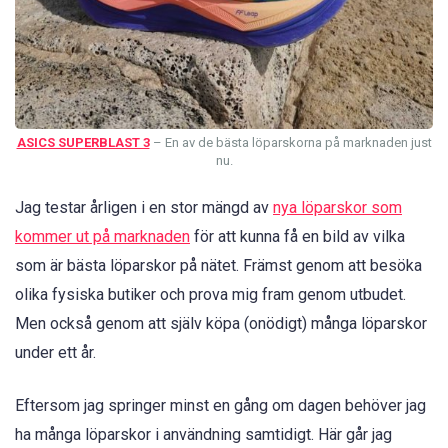
ASICS SUPERBLAST 3
– En av de bästa löparskorna på marknaden just
nu.
Jag testar årligen i en stor mängd av
nya löparskor som
kommer ut på marknaden
för att kunna få en bild av vilka
som är bästa löparskor på nätet. Främst genom att besöka
olika fysiska butiker och prova mig fram genom utbudet.
Men också genom att själv köpa (onödigt) många löparskor
under ett år.
Eftersom jag springer minst en gång om dagen behöver jag
ha många löparskor i användning samtidigt. Här går jag