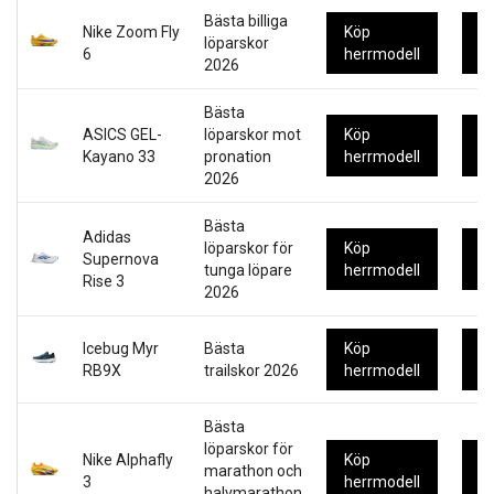
Bästa billiga
Nike Zoom Fly
Köp
K
löparskor
6
herrmodell
d
2026
Bästa
ASICS GEL-
löparskor mot
Köp
K
Kayano 33
pronation
herrmodell
d
2026
Bästa
Adidas
löparskor för
Köp
K
Supernova
tunga löpare
herrmodell
d
Rise 3
2026
Icebug Myr
Bästa
Köp
K
RB9X
trailskor 2026
herrmodell
d
Bästa
löparskor för
Nike Alphafly
Köp
K
marathon och
3
herrmodell
d
halvmarathon