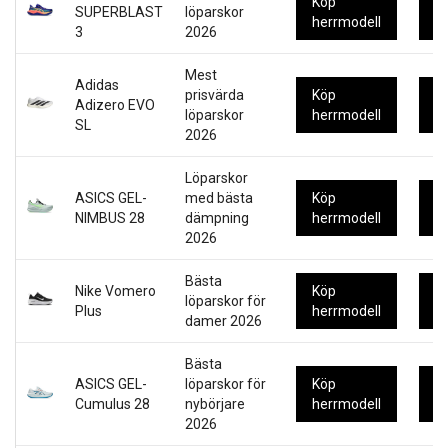
Köp
K
SUPERBLAST
löparskor
herrmodell
d
3
2026
Mest
Adidas
prisvärda
Köp
K
Adizero EVO
löparskor
herrmodell
d
SL
2026
Löparskor
ASICS GEL-
med bästa
Köp
K
NIMBUS 28
dämpning
herrmodell
d
2026
Bästa
Nike Vomero
Köp
K
löparskor för
Plus
herrmodell
d
damer 2026
Bästa
ASICS GEL-
löparskor för
Köp
K
Cumulus 28
nybörjare
herrmodell
d
2026