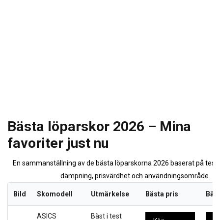
Bästa löparskor 2026 – Mina
favoriter just nu
En sammanställning av de bästa löparskorna 2026 baserat på tester
dämpning, prisvärdhet och användningsområde.
Bild
Skomodell
Utmärkelse
Bästa pris
Bäst
ASICS
Bäst i test