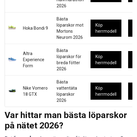
2026
Bästa
löparskor mot
Köp
K
Hoka Bondi 9
Mortons
herrmodell
d
Neurom 2026
Bästa
Altra
löparskor för
Köp
K
Experience
breda fötter
herrmodell
d
Form
2026
Bästa
Nike Vomero
vattentäta
Köp
K
18 GTX
löparskor
herrmodell
d
2026
Var hittar man bästa löparskor
på nätet 2026?