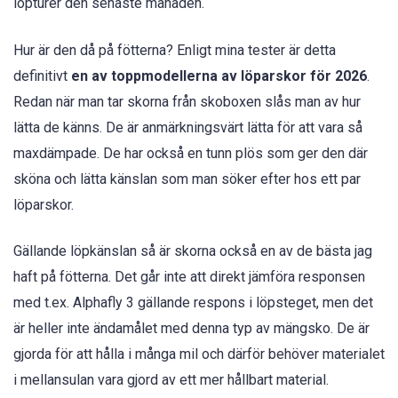
löpturer den senaste månaden.
Hur är den då på fötterna? Enligt mina tester är detta
definitivt
en av toppmodellerna av löparskor för 2026
.
Redan när man tar skorna från skoboxen slås man av hur
lätta de känns. De är anmärkningsvärt lätta för att vara så
maxdämpade. De har också en tunn plös som ger den där
sköna och lätta känslan som man söker efter hos ett par
löparskor.
Gällande löpkänslan så är skorna också en av de bästa jag
haft på fötterna. Det går inte att direkt jämföra responsen
med t.ex. Alphafly 3 gällande respons i löpsteget, men det
är heller inte ändamålet med denna typ av mängsko. De är
gjorda för att hålla i många mil och därför behöver materialet
i mellansulan vara gjord av ett mer hållbart material.