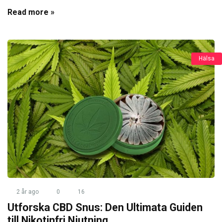
Read more »
Hälsa
2 år ago
0
16
Utforska CBD Snus: Den Ultimata Guiden
till Nikotinfri Njutning