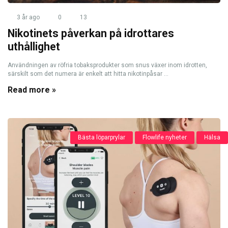
3 år ago
0
13
Nikotinets påverkan på idrottares
uthållighet
Användningen av röfria tobaksprodukter som snus växer inom idrotten,
särskilt som det numera är enkelt att hitta nikotinpåsar ...
Read more »
Bästa löparprylar
Flowlife nyheter
Hälsa