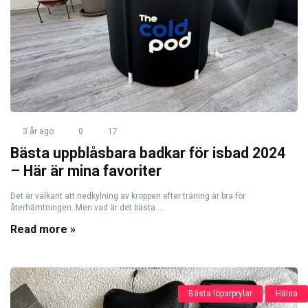
3 år ago
0
17
Bästa uppblåsbara badkar för isbad 2024
– Här är mina favoriter
Det är välkänt att nedkylning av kroppen efter träning är bra för
återhämtningen. Men vad är det bästa ...
Read more »
Bästa löparprylar
Hälsa