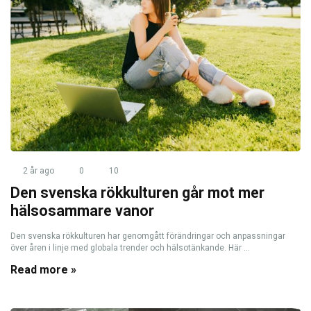
2 år ago
0
10
Den svenska rökkulturen går mot mer
hälsosammare vanor
Den svenska rökkulturen har genomgått förändringar och anpassningar
över åren i linje med globala trender och hälsotänkande. Här ...
Read more »