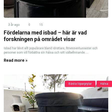
3 år ago
0
15
Fördelarna med isbad – här är vad
forskningen på området visar
Isbad har blivit allt populärare bland idrottare, fitnessentusiaster och
personer som vill förbättra sin hälsa och sitt välbefinnande. ...
Read more »
Bästa löparprylar
Hälsa