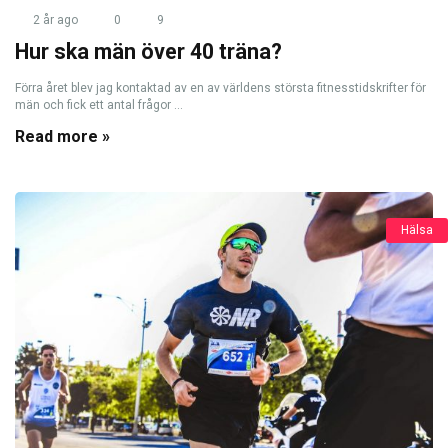
2 år ago
0
9
Hur ska män över 40 träna?
Förra året blev jag kontaktad av en av världens största fitnesstidskrifter för
män och fick ett antal frågor ...
Read more »
Hälsa