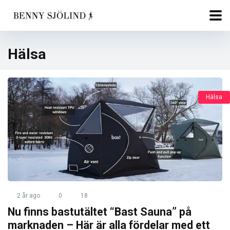
Hälsa
Hälsa
2 år ago
0
18
Nu finns bastutältet “Bast Sauna” på
marknaden – Här är alla fördelar med ett