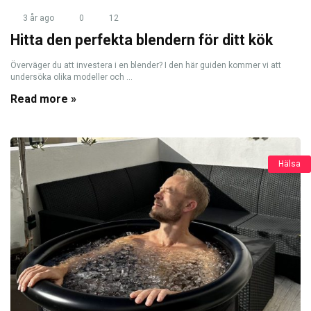
3 år ago
0
12
Hitta den perfekta blendern för ditt kök
Överväger du att investera i en blender? I den här guiden kommer vi att
undersöka olika modeller och ...
Read more »
Hälsa