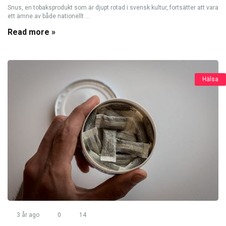
Snus, en tobaksprodukt som är djupt rotad i svensk kultur, fortsätter att vara
ett ämne av både nationellt ...
Read more »
Hälsa
3 år ago
0
14