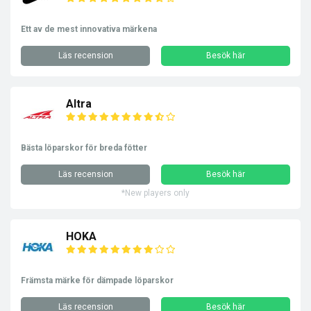
Ett av de mest innovativa märkena
Läs recension
Besök här
Altra
Bästa löparskor för breda fötter
Läs recension
Besök här
*New players only
HOKA
Främsta märke för dämpade löparskor
Läs recension
Besök här