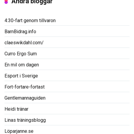
Andra bloggar
4:30-fart genom tillvaron
BarnBidrag.info
claeswikdahl.com/
Curro Ergo Sum
En mil om dagen
Esport i Sverige
Fort-fortare-fortast
Gentlemannaguiden
Heidi tränar
Linas träningsblogg
Löparjanne.se