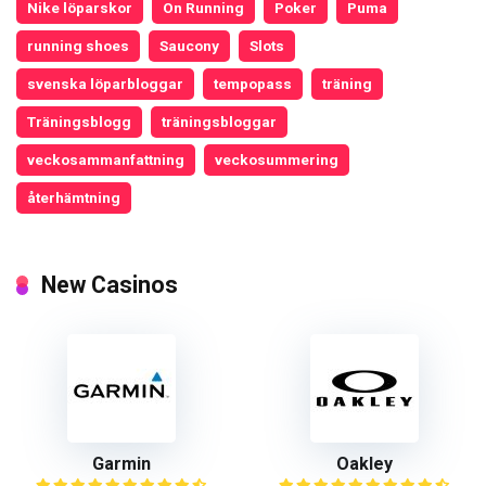
Nike löparskor
On Running
Poker
Puma
running shoes
Saucony
Slots
svenska löparbloggar
tempopass
träning
Träningsblogg
träningsbloggar
veckosammanfattning
veckosummering
återhämtning
New Casinos
Garmin
Oakley