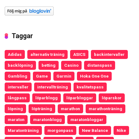
Taggar
Adidas
alternativ träning
ASICS
backintervaller
backlöpning
betting
Casino
distanspass
Gambling
Game
Garmin
Hoka One One
intervaller
intervallträning
kvalitetspass
långpass
löparblogg
löparbloggar
löparskor
löpning
löpträning
marathon
marathonträning
maraton
maratonblogg
maratonbloggar
Maratonträning
morgonpass
New Balance
Nike