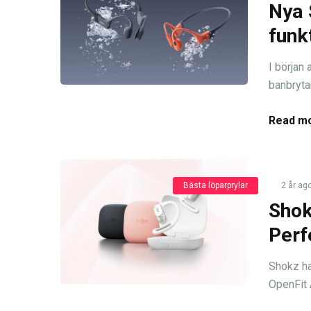
Nya 
funk
I början
banbryta
Read mo
Bästa löparprylar
2 år ag
Shok
Perf
Shokz ha
OpenFit 