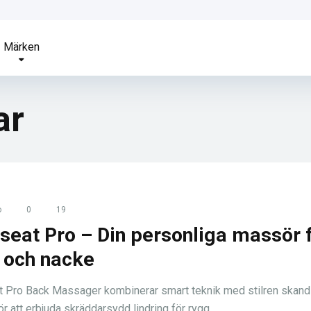
Märken
ar
o
0
19
seat Pro – Din personliga massör 
 och nacke
 Pro Back Massager kombinerar smart teknik med stilren skand
r att erbjuda skräddarsydd lindring för rygg ...