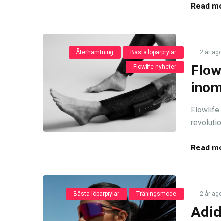
Read mo
Återhämtning
Bästa löparprylar
2 år ag
Flow
Flowlife nyheter
inom
Flowlife 
revoluti
Read mo
Bästa löparprylar
Träningsmode
2 år ag
Adid