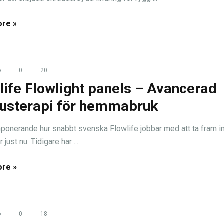
re »
o
0
20
life Flowlight panels – Avancerad
justerapi för hemmabruk
mponerande hur snabbt svenska Flowlife jobbar med att ta fram i
 just nu. Tidigare har ...
re »
o
0
18