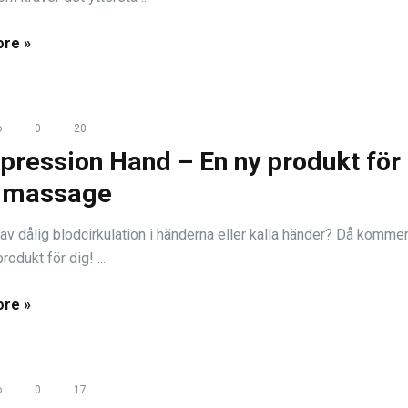
re »
o
0
20
pression Hand – En ny produkt för
dmassage
 av dålig blodcirkulation i händerna eller kalla händer? Då komme
rodukt för dig! ...
re »
o
0
17