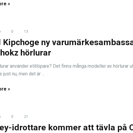
re »
o
0
13
d Kipchoge ny varumärkesambass
Shokz hörlurar
rlurar använder elitlöpare? Det finns många modeller av hörlurar 
e just nu, men det är ...
re »
o
0
21
ey-idrottare kommer att tävla på 