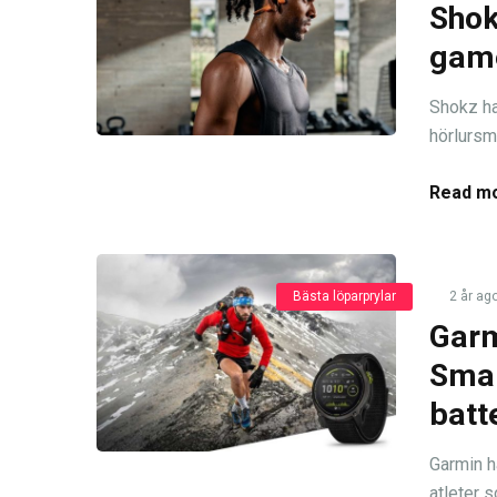
Shok
game
Shokz ha
hörlursmo
Read mo
Bästa löparprylar
2 år ag
Garm
Smar
batt
Garmin h
atleter s