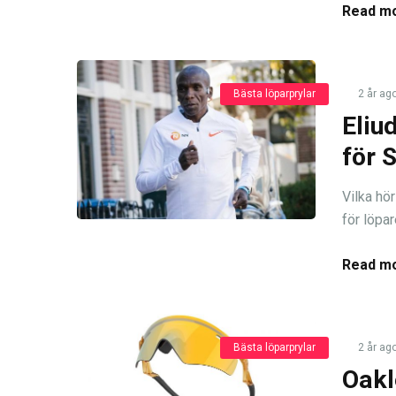
Read mo
Bästa löparprylar
2 år ag
Eliu
för 
Vilka hö
för löpar
Read mo
Bästa löparprylar
2 år ag
Oakl