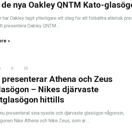
de nya Oakley QNTM Kato-glasög
har Oakley tagit ytterligare ett steg för att förbättra atletisk pre
t presentera Oakley QNTM ...
re »
o
0
20
 presenterar Athena och Zeus
lasögon – Nikes djärvaste
tglasögon hittills
 nu presenterat sina nyaste och djärvaste glasögon någonsin,
gonen Nike Athena och Nike Zeus, som är ...