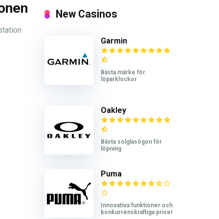
onen
New Casinos
station
Garmin
Bästa märke för
löparklockor
Oakley
Bästa solglasögon för
löpning
Puma
Innovativa funktioner och
konkurrenskraftiga priser