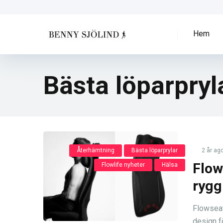
Hem
Bästa löparpryl
Återhämtning
Bästa löparprylar
2 år ag
Flow
Flowlife nyheter
Hälsa
rygg
Flowseat
design fö