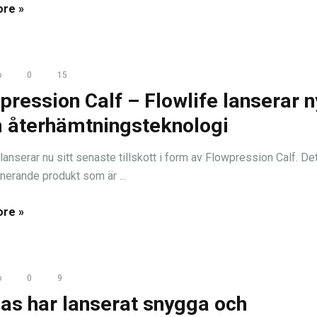
re »
o
0
15
pression Calf – Flowlife lanserar n
 återhämtningsteknologi
lanserar nu sitt senaste tillskott i form av Flowpression Calf. Det
onerande produkt som är ...
re »
o
0
9
as har lanserat snygga och