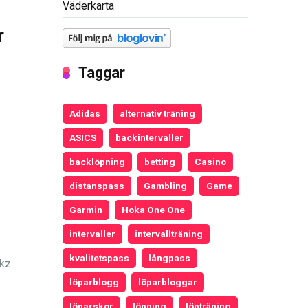
Väderkarta
r
Taggar
Adidas
alternativ träning
ASICS
backintervaller
backlöpning
betting
Casino
distanspass
Gambling
Game
Garmin
Hoka One One
intervaller
intervallträning
kvalitetspass
långpass
okz
löparblogg
löparbloggar
löparskor
löpning
löpträning