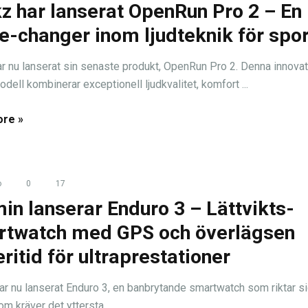
z har lanserat OpenRun Pro 2 – En
-changer inom ljudteknik för spor
r nu lanserat sin senaste produkt, OpenRun Pro 2. Denna innovat
dell kombinerar exceptionell ljudkvalitet, komfort ...
re »
o
0
17
in lanserar Enduro 3 – Lättvikts-
twatch med GPS och överlägsen
eritid för ultraprestationer
ar nu lanserat Enduro 3, en banbrytande smartwatch som riktar sig
om kräver det yttersta ...