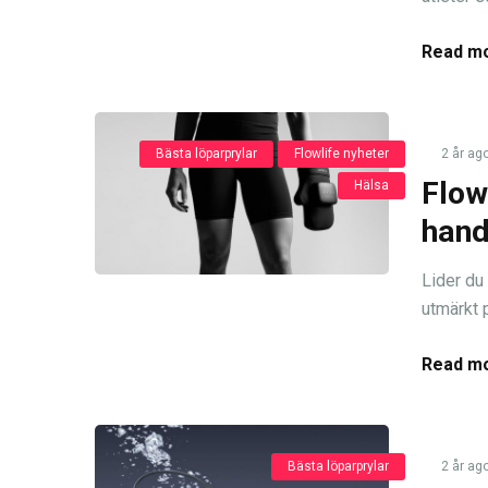
Read mo
Bästa löparprylar
Flowlife nyheter
2 år ag
Flow
Hälsa
han
Lider du
utmärkt p
Read mo
Bästa löparprylar
2 år ag