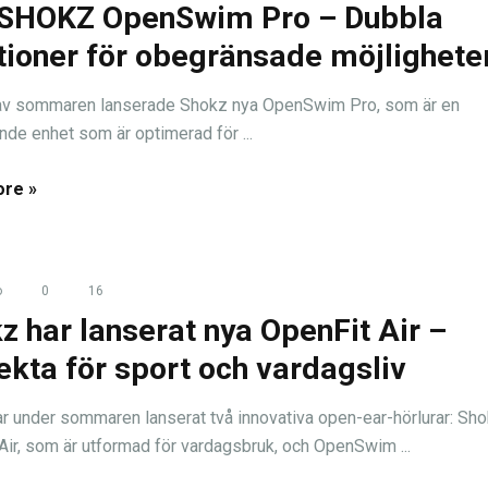
SHOKZ OpenSwim Pro – Dubbla
tioner för obegränsade möjlighete
 av sommaren lanserade Shokz nya OpenSwim Pro, som är en
nde enhet som är optimerad för ...
re »
o
0
16
z har lanserat nya OpenFit Air –
ekta för sport och vardagsliv
r under sommaren lanserat två innovativa open-ear-hörlurar: Sh
Air, som är utformad för vardagsbruk, och OpenSwim ...