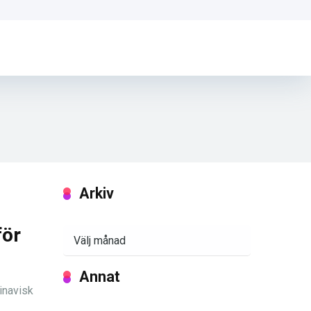
Arkiv
för
Arkiv
Annat
inavisk