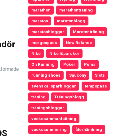
marathon
marathonträning
maraton
maratonblogg
maratonbloggar
Maratonträning
adör
morgonpass
New Balance
Nike
Nike löparskor
On Running
Poker
Puma
utformade
running shoes
Saucony
Slots
svenska löparbloggar
tempopass
träning
Träningsblogg
träningsbloggar
veckosammanfattning
veckosummering
återhämtning
OS