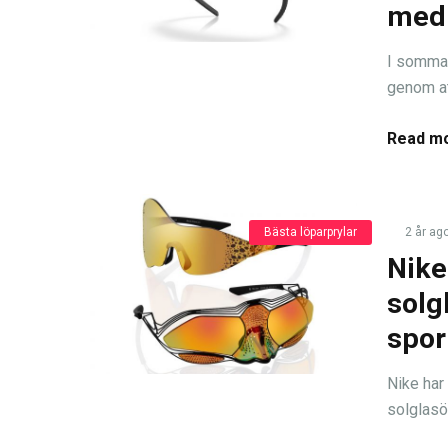
med 
I sommar 
genom at
Read mo
Bästa löparprylar
2 år ag
Nike
solg
spor
Nike har
solglasö