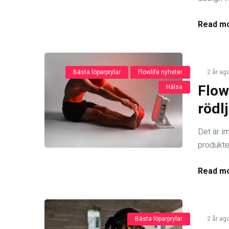
Read mo
Bästa löparprylar
Flowlife nyheter
2 år ag
Flow
Hälsa
rödl
Det är i
produkter
Read mo
Bästa löparprylar
2 år ag