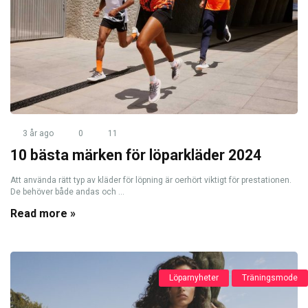
3 år ago
0
11
10 bästa märken för löparkläder 2024
Att använda rätt typ av kläder för löpning är oerhört viktigt för prestationen.
De behöver både andas och ...
Read more »
Löparnyheter
Träningsmode