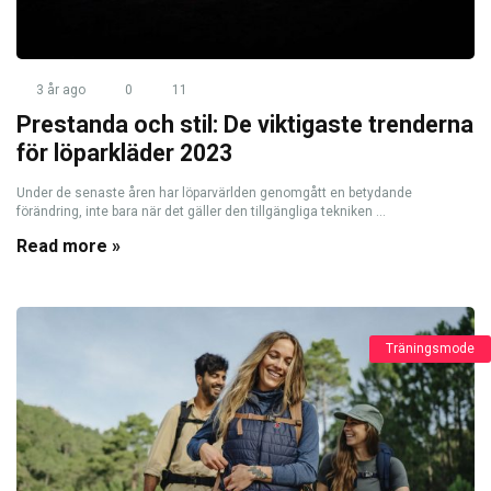
3 år ago
0
11
Prestanda och stil: De viktigaste trenderna
för löparkläder 2023
Under de senaste åren har löparvärlden genomgått en betydande
förändring, inte bara när det gäller den tillgängliga tekniken ...
Read more »
Träningsmode