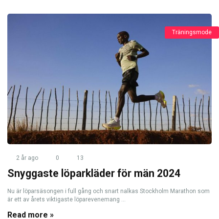
Träningsmode
2 år ago
0
13
Snyggaste löparkläder för män 2024
Nu är löparsäsongen i full gång och snart nalkas Stockholm Marathon som
är ett av årets viktigaste löparevenemang ...
Read more »