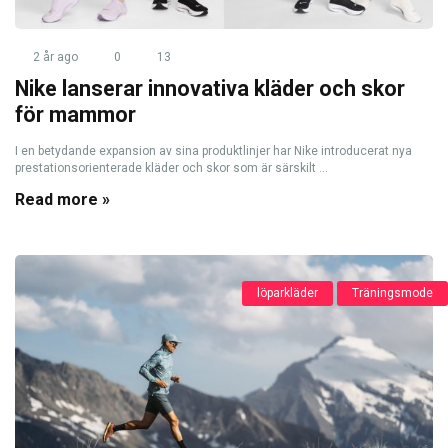
2 år ago
0
13
Nike lanserar innovativa kläder och skor
för mammor
I en betydande expansion av sina produktlinjer har Nike introducerat nya
prestationsorienterade kläder och skor som är särskilt ...
Read more »
löparkläder
Träningsmode