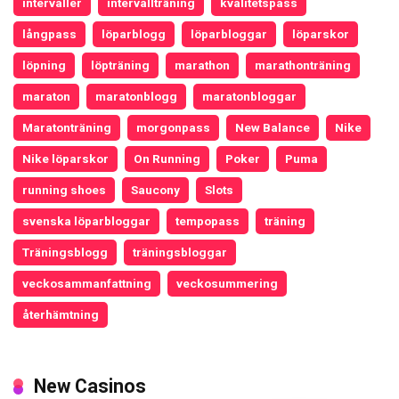
intervaller
intervallträning
kvalitetspass
långpass
löparblogg
löparbloggar
löparskor
löpning
löpträning
marathon
marathonträning
maraton
maratonblogg
maratonbloggar
Maratonträning
morgonpass
New Balance
Nike
Nike löparskor
On Running
Poker
Puma
running shoes
Saucony
Slots
svenska löparbloggar
tempopass
träning
Träningsblogg
träningsbloggar
veckosammanfattning
veckosummering
återhämtning
New Casinos