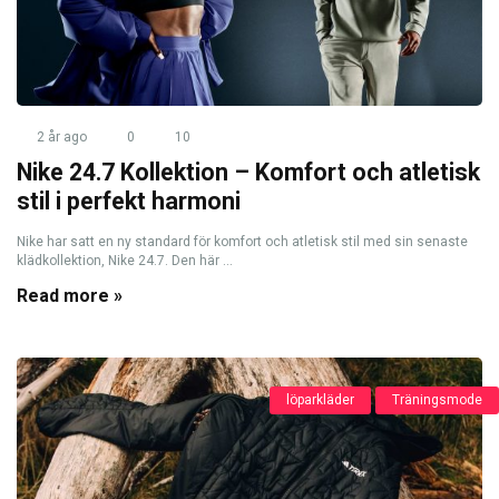
2 år ago
0
10
Nike 24.7 Kollektion – Komfort och atletisk
stil i perfekt harmoni
Nike har satt en ny standard för komfort och atletisk stil med sin senaste
klädkollektion, Nike 24.7. Den här ...
Read more »
löparkläder
Träningsmode