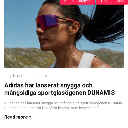
Bästa löparprylar
Träningsmode
2 år ago
0
6
Adidas har lanserat snygga och
mångsidiga sportglasögonen DUNAMIS
Nu har adidas lanserat snygga och mångsidiga sportglasögonen DUNAMIS.
Dunamis är ett grekiskt filosofiskt begrepp som betyder kraft, ...
Read more »