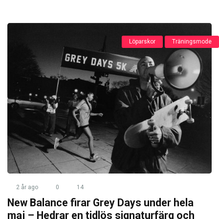
Löparskor
Träningsmode
2 år ago
0
14
New Balance firar Grey Days under hela
maj – Hedrar en tidlös signaturfärg och