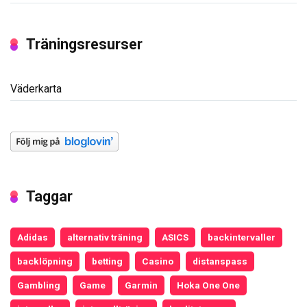
Träningsresurser
Väderkarta
Taggar
Adidas
alternativ träning
ASICS
backintervaller
backlöpning
betting
Casino
distanspass
Gambling
Game
Garmin
Hoka One One