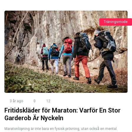
Träningsmode
3 år ago
0
12
Fritidskläder för Maraton: Varför En Stor
Garderob Är Nyckeln
Maratonlöpning är inte bara en fysisk prövning, utan också en mental.