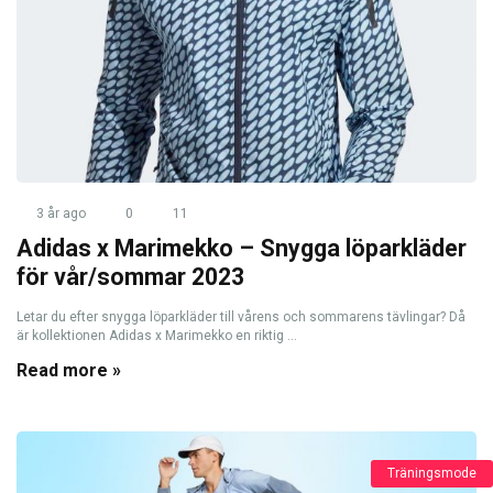
3 år ago
0
11
Adidas x Marimekko – Snygga löparkläder
för vår/sommar 2023
Letar du efter snygga löparkläder till vårens och sommarens tävlingar? Då
är kollektionen Adidas x Marimekko en riktig ...
Read more »
Träningsmode