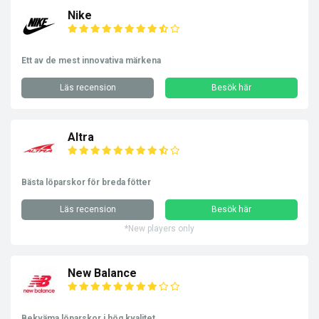
Nike
Ett av de mest innovativa märkena
Läs recension
Besök här
Altra
Bästa löparskor för breda fötter
Läs recension
Besök här
*New players only
New Balance
Bekväma löparskor i hög kvalitet