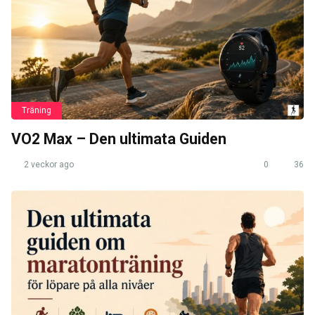
Träning
VO2 Max – Den ultimata Guiden
2 veckor ago
0
36