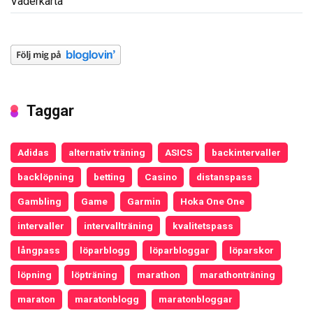
Väderkarta
Taggar
Adidas
alternativ träning
ASICS
backintervaller
backlöpning
betting
Casino
distanspass
Gambling
Game
Garmin
Hoka One One
intervaller
intervallträning
kvalitetspass
långpass
löparblogg
löparbloggar
löparskor
löpning
löpträning
marathon
marathonträning
maraton
maratonblogg
maratonbloggar