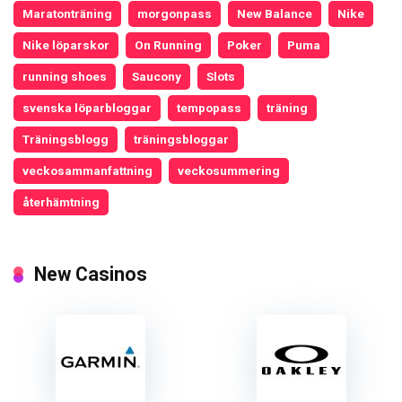
Maratonträning
morgonpass
New Balance
Nike
Nike löparskor
On Running
Poker
Puma
running shoes
Saucony
Slots
svenska löparbloggar
tempopass
träning
Träningsblogg
träningsbloggar
veckosammanfattning
veckosummering
återhämtning
New Casinos