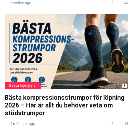
2 veckor ago
0
44
Bästa löparprylar
Bästa kompressionsstrumpor för löpning
2026 – Här är allt du behöver veta om
stödstrumpor
2 månader ago
0
43