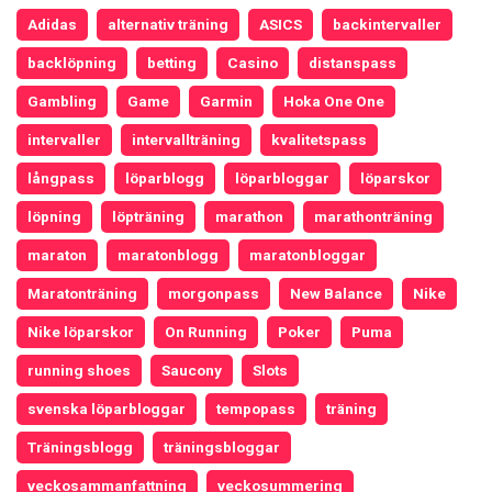
Adidas
alternativ träning
ASICS
backintervaller
backlöpning
betting
Casino
distanspass
Gambling
Game
Garmin
Hoka One One
intervaller
intervallträning
kvalitetspass
långpass
löparblogg
löparbloggar
löparskor
löpning
löpträning
marathon
marathonträning
maraton
maratonblogg
maratonbloggar
Maratonträning
morgonpass
New Balance
Nike
Nike löparskor
On Running
Poker
Puma
running shoes
Saucony
Slots
svenska löparbloggar
tempopass
träning
Träningsblogg
träningsbloggar
veckosammanfattning
veckosummering