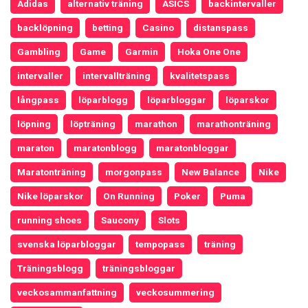
Adidas
alternativ träning
ASICS
backintervaller
backlöpning
betting
Casino
distanspass
Gambling
Game
Garmin
Hoka One One
intervaller
intervallträning
kvalitetspass
långpass
löparblogg
löparbloggar
löparskor
löpning
löpträning
marathon
marathonträning
maraton
maratonblogg
maratonbloggar
Maratonträning
morgonpass
New Balance
Nike
Nike löparskor
On Running
Poker
Puma
running shoes
Saucony
Slots
svenska löparbloggar
tempopass
träning
Träningsblogg
träningsbloggar
veckosammanfattning
veckosummering