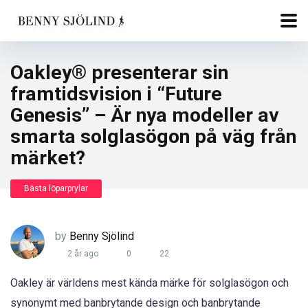
Oakley® presenterar sin
framtidsvision i “Future
Genesis” – Är nya modeller av
smarta solglasögon på väg från
märket?
Bästa löparprylar
by
Benny Sjölind
2 år ago
0
22
Oakley är världens mest kända märke för solglasögon och
synonymt med banbrytande design och banbrytande