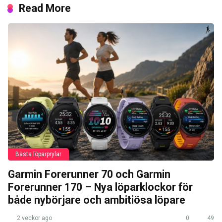
Read More
Bästa löparprylar
Garmin Forerunner 70 och Garmin
Forerunner 170 – Nya löparklockor för
både nybörjare och ambitiösa löpare
2 veckor ago
0
49