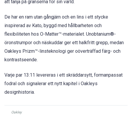
att tänja på gränserna för sin värld.
De har en ram utan gångjärn och en lins i ett stycke
inspirerad av Kato, byggd med hållbarheten och
flexibiliteten hos O-Matter™-materialet. Unobtanium®-
öronstrumpor och näskuddar ger ett halkfritt grepp, medan
Oakleys Prizm™-linsteknologi ger oöverträffad färg- och
kontrastseende.
Varje par 13:11 levereras i ett skräddarsytt, formanpassat
fodral och signalerar ett nytt kapitel i Oakleys
designhistoria.
Oakley