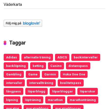
Väderkarta
Taggar
Adidas
alternativ träning
ASICS
backintervaller
backlöpning
betting
Casino
distanspass
Gambling
Game
Garmin
Hoka One One
intervaller
intervallträning
kvalitetspass
långpass
löparblogg
löparbloggar
löparskor
löpning
löpträning
marathon
marathonträning
maraton
maratonblogg
maratonbloggar