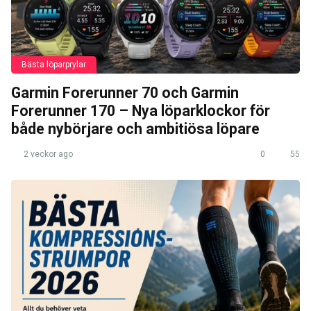
Bästa löparprylar
Garmin Forerunner 70 och Garmin
Forerunner 170 – Nya löparklockor för
både nybörjare och ambitiösa löpare
2 veckor ago
0
55