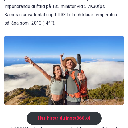
imponerande drifttid på 135 minuter vid 5,7K30fps.
Kameran är vattentät upp till 33 fot och klarar temperaturer
så låga som -20ºC (-4ºF).
Här hittar du insta360 x4