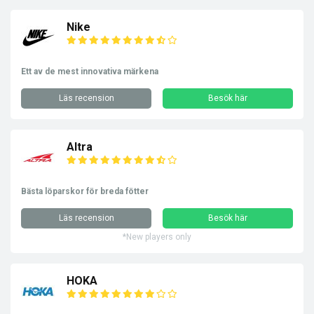
Nike
Ett av de mest innovativa märkena
Läs recension
Besök här
Altra
Bästa löparskor för breda fötter
Läs recension
Besök här
*New players only
HOKA