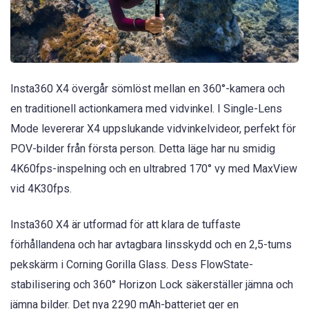
Insta360 X4 övergår sömlöst mellan en 360°-kamera och
en traditionell actionkamera med vidvinkel. I Single-Lens
Mode levererar X4 uppslukande vidvinkelvideor, perfekt för
POV-bilder från första person. Detta läge har nu smidig
4K60fps-inspelning och en ultrabred 170° vy med MaxView
vid 4K30fps.
Insta360 X4 är utformad för att klara de tuffaste
förhållandena och har avtagbara linsskydd och en 2,5-tums
pekskärm i Corning Gorilla Glass. Dess FlowState-
stabilisering och 360° Horizon Lock säkerställer jämna och
jämna bilder. Det nya 2290 mAh-batteriet ger en