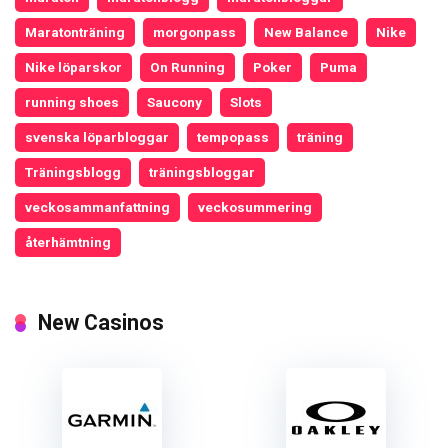
Maratonträning
morgonpass
New Balance
Nike
Nike löparskor
On Running
Poker
Puma
running shoes
Saucony
Slots
svenska löparbloggar
tempopass
träning
Träningsblogg
träningsbloggar
veckosammanfattning
veckosummering
återhämtning
New Casinos