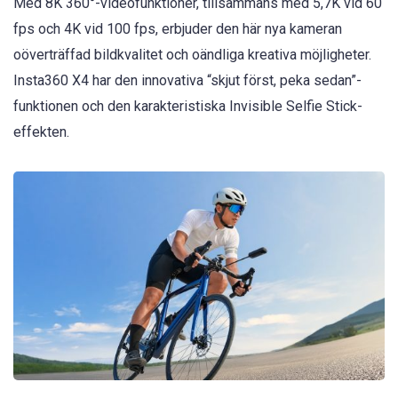
Med 8K 360°-videofunktioner, tillsammans med 5,7K vid 60
fps och 4K vid 100 fps, erbjuder den här nya kameran
oöverträffad bildkvalitet och oändliga kreativa möjligheter.
Insta360 X4 har den innovativa “skjut först, peka sedan”-
funktionen och den karakteristiska Invisible Selfie Stick-
effekten.