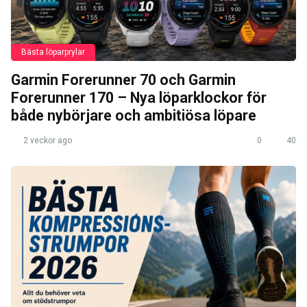
Bästa löparprylar
Garmin Forerunner 70 och Garmin
Forerunner 170 – Nya löparklockor för
både nybörjare och ambitiösa löpare
2 veckor ago
0
40