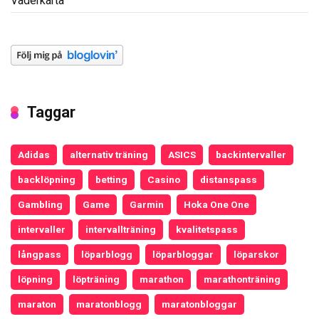
Väderkarta
Taggar
Adidas
alternativ träning
ASICS
backintervaller
backlöpning
betting
Casino
distanspass
Gambling
Game
Garmin
Hoka One One
intervaller
intervallträning
kvalitetspass
långpass
löparblogg
löparbloggar
löparskor
löpning
löpträning
marathon
marathonträning
maraton
maratonblogg
maratonbloggar