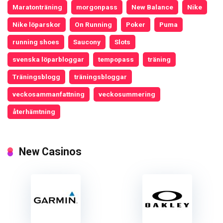
Maratonträning
morgonpass
New Balance
Nike
Nike löparskor
On Running
Poker
Puma
running shoes
Saucony
Slots
svenska löparbloggar
tempopass
träning
Träningsblogg
träningsbloggar
veckosammanfattning
veckosummering
återhämtning
New Casinos