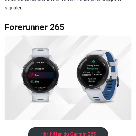
signaler.
Forerunner 265
Här hittar du Garmin 265