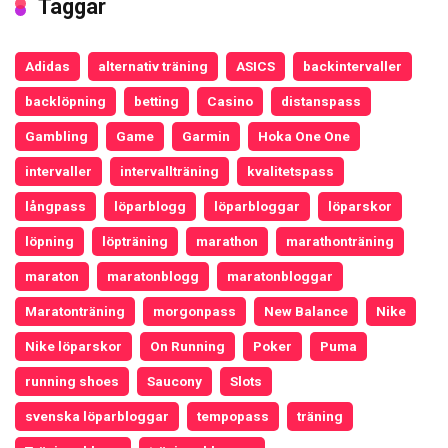
Taggar
Adidas
alternativ träning
ASICS
backintervaller
backlöpning
betting
Casino
distanspass
Gambling
Game
Garmin
Hoka One One
intervaller
intervallträning
kvalitetspass
långpass
löparblogg
löparbloggar
löparskor
löpning
löpträning
marathon
marathonträning
maraton
maratonblogg
maratonbloggar
Maratonträning
morgonpass
New Balance
Nike
Nike löparskor
On Running
Poker
Puma
running shoes
Saucony
Slots
svenska löparbloggar
tempopass
träning