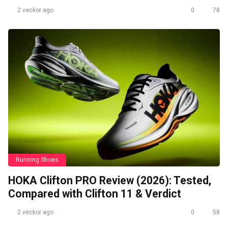
2 veckor ago
0
78
Running Shoes
HOKA Clifton PRO Review (2026): Tested,
Compared with Clifton 11 & Verdict
2 veckor ago
0
58