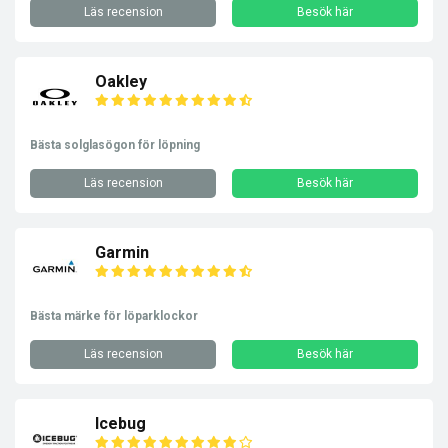
Läs recension
Besök här
Oakley
Bästa solglasögon för löpning
Läs recension
Besök här
Garmin
Bästa märke för löparklockor
Läs recension
Besök här
Icebug