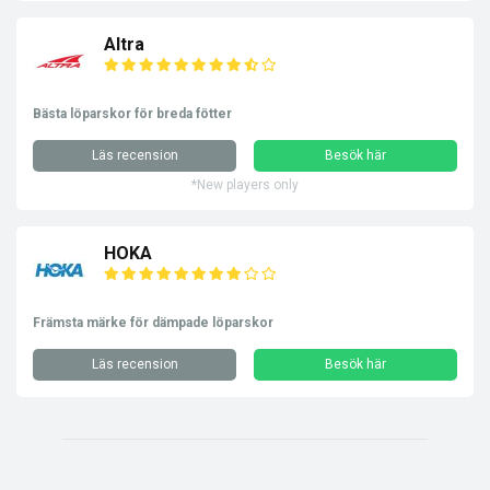
Altra
Bästa löparskor för breda fötter
Läs recension
Besök här
*New players only
HOKA
Främsta märke för dämpade löparskor
Läs recension
Besök här