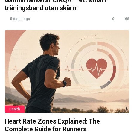
Garmin lanserar CIRQA – ett smart
träningsband utan skärm
5 dagar ago
0
68
Health
Heart Rate Zones Explained: The
Complete Guide for Runners