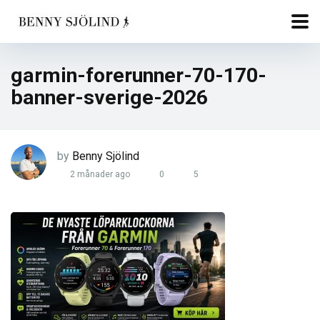
garmin-forerunner-70-170-
banner-sverige-2026
by
Benny Sjölind
2 månader ago
0
5