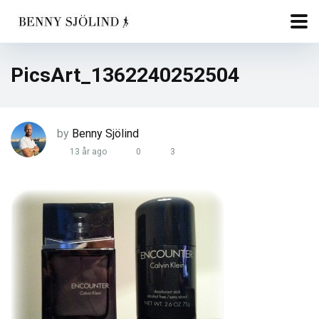
PicsArt_1362240252504
by
Benny Sjölind
13 år ago
0
3