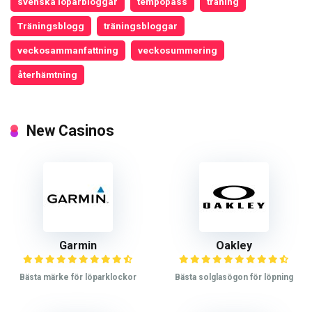
svenska löparbloggar
tempopass
träning
Träningsblogg
träningsbloggar
veckosammanfattning
veckosummering
återhämtning
New Casinos
Garmin
Oakley
Bästa märke för löparklockor
Bästa solglasögon för löpning