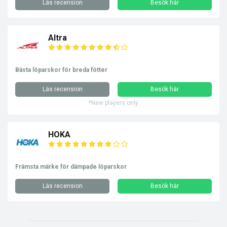
Läs recension
Besök här
Altra
Bästa löparskor för breda fötter
Läs recension
Besök här
*New players only
HOKA
Främsta märke för dämpade löparskor
Läs recension
Besök här