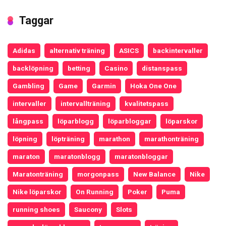
Taggar
Adidas
alternativ träning
ASICS
backintervaller
backlöpning
betting
Casino
distanspass
Gambling
Game
Garmin
Hoka One One
intervaller
intervallträning
kvalitetspass
långpass
löparblogg
löparbloggar
löparskor
löpning
löpträning
marathon
marathonträning
maraton
maratonblogg
maratonbloggar
Maratonträning
morgonpass
New Balance
Nike
Nike löparskor
On Running
Poker
Puma
running shoes
Saucony
Slots