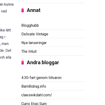
man kunna
Annat
n vad
Blogghubb
ka lätt.
Delicate Vintage
ag i
Nya lanseringar
m, men
de. Det
The Intuit
ch alla
Andra bloggar
4:30-fart genom tillvaron
BarnBidrag.info
claeswikdahl.com/
Curro Ergo Sum