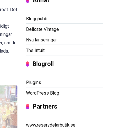
Annat
rost. Det
Blogghubb
idigt
Delicate Vintage
eningar
Nya lanseringar
r, när de
The Intuit
lada.
Blogroll
Plugins
WordPress Blog
Partners
www.reservdelarbutik.se