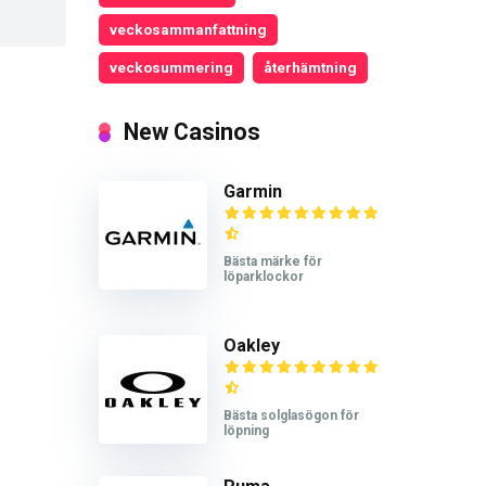
veckosammanfattning
veckosummering
återhämtning
New Casinos
Garmin
Bästa märke för
löparklockor
Oakley
Bästa solglasögon för
löpning