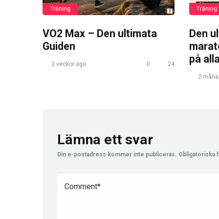
Träning
Träning
VO2 Max – Den ultimata
Den u
Guiden
marato
på all
2 veckor ago
0
24
2 måna
Lämna ett svar
Din e-postadress kommer inte publiceras.
Obligatoriska f