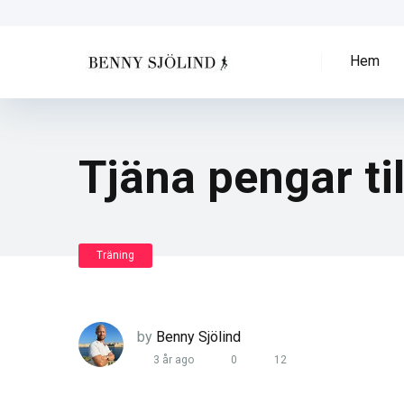
Hem
Tjäna pengar til
Träning
by
Benny Sjölind
3 år ago
0
12