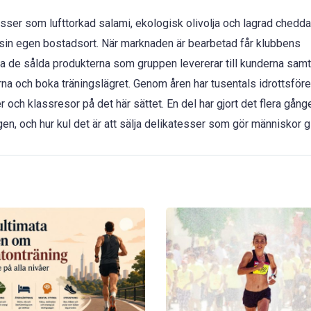
esser som lufttorkad salami, ekologisk olivolja och lagrad chedda
sin egen bostadsort. När marknaden är bearbetad får klubbens
lla de sålda produkterna som gruppen levererar till kunderna samt
rna och boka träningslägret. Genom åren har tusentals idrottsför
r och klassresor på det här sättet. En del har gjort det flera gånge
gen, och hur kul det är att sälja delikatesser som gör människor g