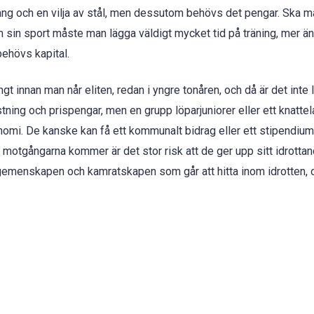
alang och en vilja av stål, men dessutom behövs det pengar. Ska 
m sin sport måste man lägga väldigt mycket tid på träning, mer ä
behövs kapital.
t innan man når eliten, redan i yngre tonåren, och då är det inte li
ning och prispengar, men en grupp löparjuniorer eller ett knattel
onomi. De kanske kan få ett kommunalt bidrag eller ett stipendiu
motgångarna kommer är det stor risk att de ger upp sitt idrottan
gemenskapen och kamratskapen som går att hitta inom idrotten, o