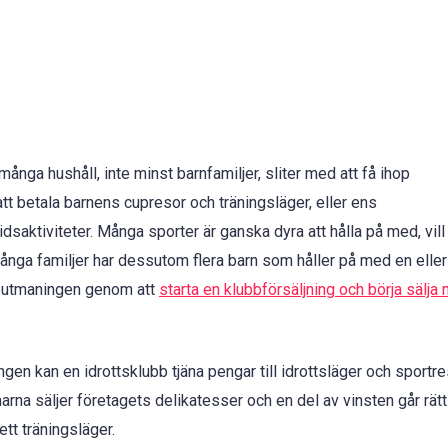
 många hushåll, inte minst barnfamiljer, sliter med att få ihop
att betala barnens cupresor och träningsläger, eller ens
idsaktiviteter. Många sporter är ganska dyra att hålla på med, vil
många familjer har dessutom flera barn som håller på med en eller 
 i utmaningen genom att
starta en klubbförsäljning och börja sälja
n kan en idrottsklubb tjäna pengar till idrottsläger och sportre
marna säljer företagets delikatesser och en del av vinsten går rätt 
t träningsläger.