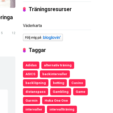
Träningsresurser
pringa
Väderkarta
5
12
Taggar
Adidas
alternativ träning
ASICS
backintervaller
backlöpning
betting
Casino
distanspass
Gambling
Game
Garmin
Hoka One One
intervaller
intervallträning