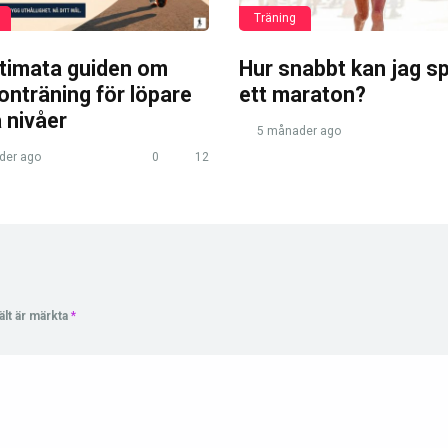
Träning
ltimata guiden om
Hur snabbt kan jag s
nträning för löpare
ett maraton?
a nivåer
5 månader ago
der ago
0
12
ält är märkta
*