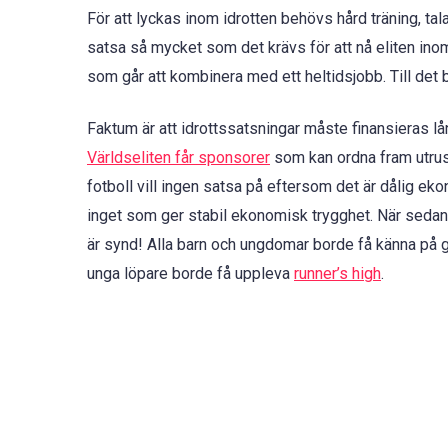
För att lyckas inom idrotten behövs hård träning, t
satsa så mycket som det krävs för att nå eliten ino
som går att kombinera med ett heltidsjobb. Till det 
Faktum är att idrottssatsningar måste finansieras lång
Världseliten får sponsorer
som kan ordna fram utrust
fotboll vill ingen satsa på eftersom det är dålig ek
inget som ger stabil ekonomisk trygghet. När sedan 
är synd! Alla barn och ungdomar borde få känna på 
unga löpare borde få uppleva
runner’s high
.