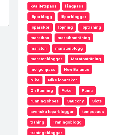
kvalitetspass
långpass
löparblogg
löparbloggar
löparskor
löpning
löpträning
marathon
marathonträning
maraton
maratonblogg
maratonbloggar
Maratonträning
morgonpass
New Balance
Nike
Nike löparskor
On Running
Poker
Puma
running shoes
Saucony
Slots
svenska löparbloggar
tempopass
träning
Träningsblogg
träningsbloggar