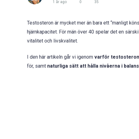
1 år ago
0
35
Testosteron är mycket mer än bara ett “manligt könsh
hjärnkapacitet. För män över 40 spelar det en särskilt
vitalitet och livskvalitet.
I den här artikeln går vi igenom
varför testosteron
för, samt
naturliga sätt att hålla nivåerna i balans