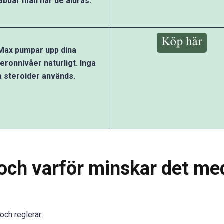
bbar män när de åldras.
Max pumpar upp dina
eronnivåer naturligt. Inga
a steroider används.
 och varför minskar det me
och reglerar: