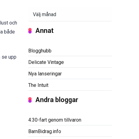
Arkiv
lust och
Annat
lla både
Blogghubb
a se upp
Delicate Vintage
Nya lanseringar
The Intuit
Andra bloggar
4:30-fart genom tillvaron
BarnBidrag.info