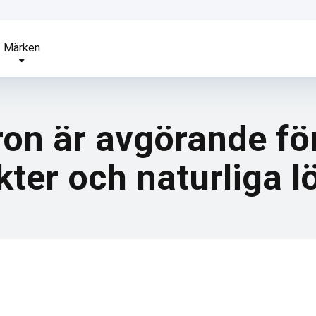
Märken
ron är avgörande fö
ter och naturliga l