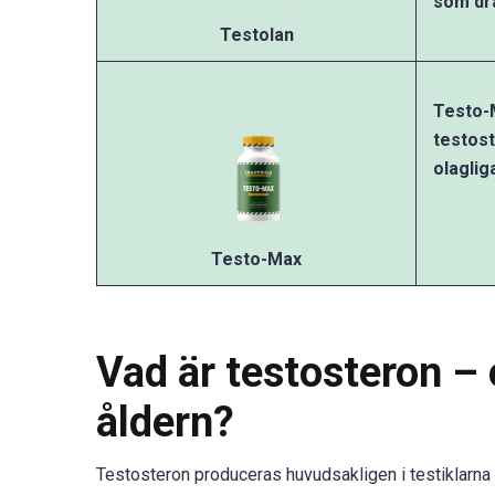
som dra
Testolan
Testo-
testost
olaglig
Testo-Max
Vad är testosteron –
åldern?
Testosteron produceras huvudsakligen i testiklarna 