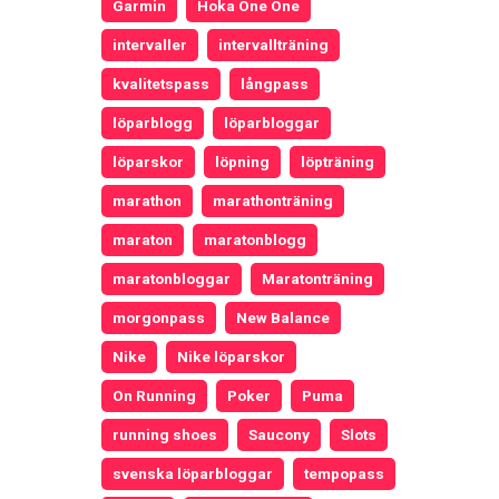
Garmin
Hoka One One
intervaller
intervallträning
kvalitetspass
långpass
löparblogg
löparbloggar
löparskor
löpning
löpträning
marathon
marathonträning
maraton
maratonblogg
maratonbloggar
Maratonträning
morgonpass
New Balance
Nike
Nike löparskor
On Running
Poker
Puma
running shoes
Saucony
Slots
svenska löparbloggar
tempopass