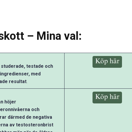
skott – Mina val:
t studerade, testade och
 ingredienser, med
ade resultat
.
n höjer
teronnivåerna och
erar därmed de negativa
rna av testosteronbrist