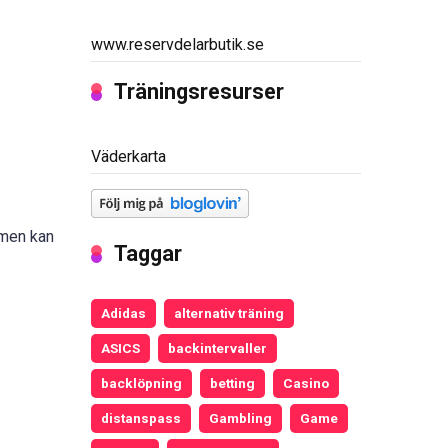
www.reservdelarbutik.se
Träningsresurser
Väderkarta
 men kan
Taggar
Adidas
alternativ träning
ASICS
backintervaller
backlöpning
betting
Casino
distanspass
Gambling
Game