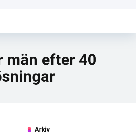
r män efter 40
ösningar
Arkiv