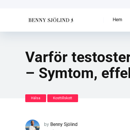
Hem
Varför testoste
– Symtom, effek
Hälsa
Kosttillskott
by
Benny Sjölind