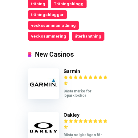
träning
Träningsblogg
träningsbloggar
veckosammanfattning
veckosummering
återhämtning
New Casinos
Garmin
Bästa märke för
löparklockor
Oakley
Bästa solglasögon för