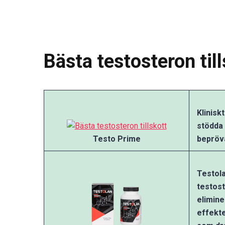
Bästa testosteron till
Klinisk
stödda
Testo Prime
bepröv
Testola
testos
elimin
effekte