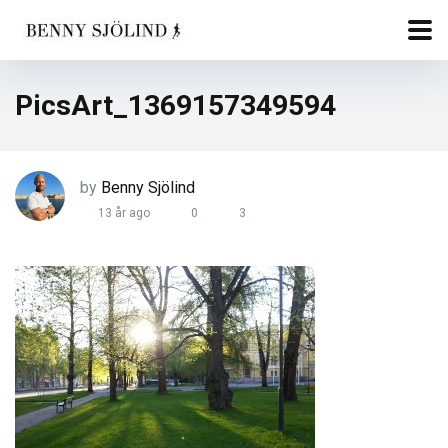
PicsArt_1369157349594
by
Benny Sjölind
13 år ago
0
3