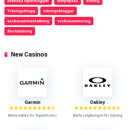
svenska löparbloggar
tempopass
träning
Träningsblogg
träningsbloggar
veckosammanfattning
veckosummering
återhämtning
New Casinos
Garmin
Oakley
Bästa märke för löparklockor
Bästa solglasögon för löpning