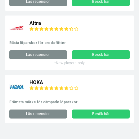
Läs recension
Besök här
Altra
Bästa löparskor för breda fötter
Läs recension
Besök här
*New players only
HOKA
Främsta märke för dämpade löparskor
Läs recension
Besök här