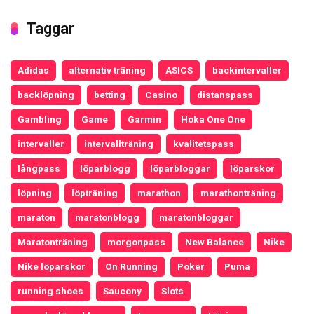
Taggar
Adidas
alternativ träning
ASICS
backintervaller
backlöpning
betting
Casino
distanspass
Gambling
Game
Garmin
Hoka One One
intervaller
intervallträning
kvalitetspass
långpass
löparblogg
löparbloggar
löparskor
löpning
löpträning
marathon
marathonträning
maraton
maratonblogg
maratonbloggar
Maratonträning
morgonpass
New Balance
Nike
Nike löparskor
On Running
Poker
Puma
running shoes
Saucony
Slots