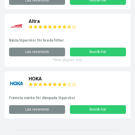
Läs recension
Besök här
Altra
Bästa löparskor för breda fötter
Läs recension
Besök här
*New players only
HOKA
Främsta märke för dämpade löparskor
Läs recension
Besök här