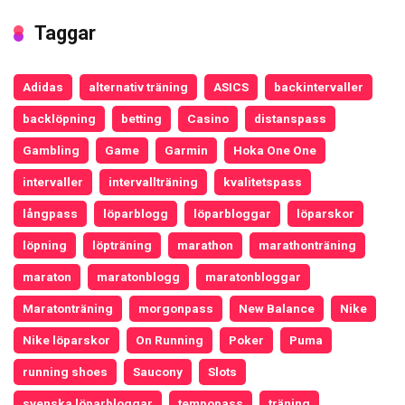
Taggar
Adidas
alternativ träning
ASICS
backintervaller
backlöpning
betting
Casino
distanspass
Gambling
Game
Garmin
Hoka One One
intervaller
intervallträning
kvalitetspass
långpass
löparblogg
löparbloggar
löparskor
löpning
löpträning
marathon
marathonträning
maraton
maratonblogg
maratonbloggar
Maratonträning
morgonpass
New Balance
Nike
Nike löparskor
On Running
Poker
Puma
running shoes
Saucony
Slots
svenska löparbloggar
tempopass
träning