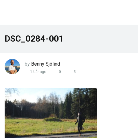
DSC_0284-001
by
Benny Sjölind
14 år ago
0
3