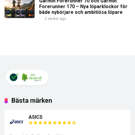
Garmin Forerunner 70 och Garmin
Forerunner 170 – Nya löparklockor för
både nybörjare och ambitiösa löpare
2 veckor ago
Bästa märken
ASICS