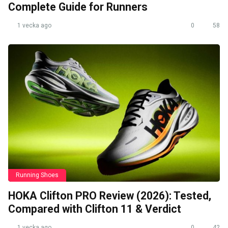
Complete Guide for Runners
1 vecka ago
0
58
Running Shoes
HOKA Clifton PRO Review (2026): Tested,
Compared with Clifton 11 & Verdict
1 vecka ago
0
42