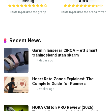
Icebug
Altra
Bästa löparskor för grepp
Bästa löparskor för breda fötter
Recent News
Garmin lanserar CIRQA – ett smart
träningsband utan skärm
4 dagar ago
Heart Rate Zones Explained: The
Complete Guide for Runners
2 veckor ago
HOKA Clifton PRO Review (2026):