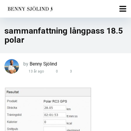
sammanfattning långpass 18.5
polar
by
Benny Sjölind
13 år ago
0
3