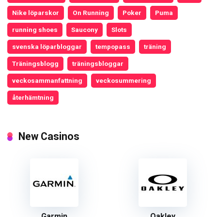
Nike löparskor
On Running
Poker
Puma
running shoes
Saucony
Slots
svenska löparbloggar
tempopass
träning
Träningsblogg
träningsbloggar
veckosammanfattning
veckosummering
återhämtning
New Casinos
Garmin
Oakley