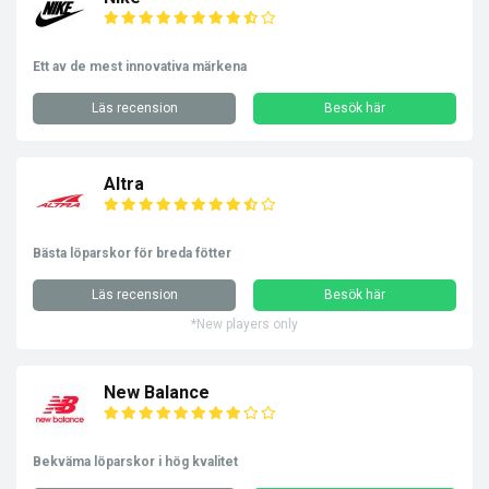
Ett av de mest innovativa märkena
Läs recension
Besök här
Altra
Bästa löparskor för breda fötter
Läs recension
Besök här
*New players only
New Balance
Bekväma löparskor i hög kvalitet