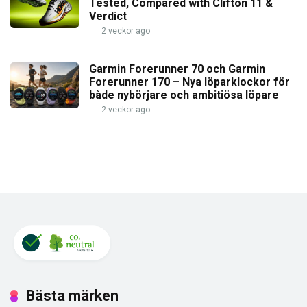
Tested, Compared with Clifton 11 &
Verdict
2 veckor ago
Garmin Forerunner 70 och Garmin
Forerunner 170 – Nya löparklockor för
både nybörjare och ambitiösa löpare
2 veckor ago
Bästa märken