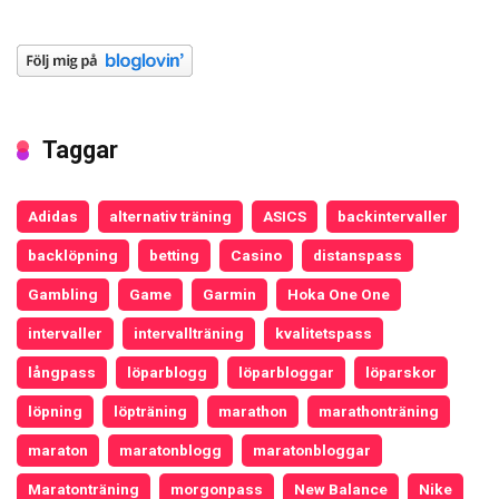
Taggar
Adidas
alternativ träning
ASICS
backintervaller
backlöpning
betting
Casino
distanspass
Gambling
Game
Garmin
Hoka One One
intervaller
intervallträning
kvalitetspass
långpass
löparblogg
löparbloggar
löparskor
löpning
löpträning
marathon
marathonträning
maraton
maratonblogg
maratonbloggar
Maratonträning
morgonpass
New Balance
Nike