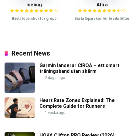
Icebug
Altra
Bästa löparskor för grepp
Bästa löparskor för breda fötter
Recent News
Garmin lanserar CIRQA – ett smart
träningsband utan skärm
2 dagar ago
Heart Rate Zones Explained: The
Complete Guide for Runners
1 vecka ago
HOKA Clifton PRO Review (2026):