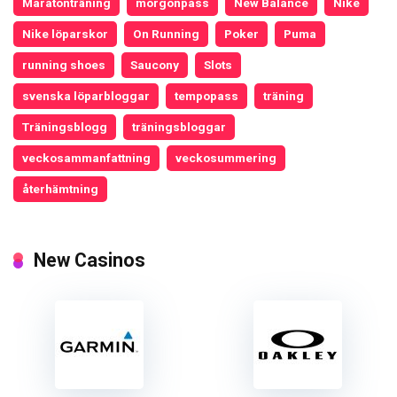
Maratonträning
morgonpass
New Balance
Nike
Nike löparskor
On Running
Poker
Puma
running shoes
Saucony
Slots
svenska löparbloggar
tempopass
träning
Träningsblogg
träningsbloggar
veckosammanfattning
veckosummering
återhämtning
New Casinos