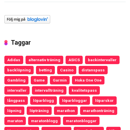
Taggar
Adidas
alternativ träning
ASICS
backintervaller
backlöpning
betting
Casino
distanspass
Gambling
Game
Garmin
Hoka One One
intervaller
intervallträning
kvalitetspass
långpass
löparblogg
löparbloggar
löparskor
löpning
löpträning
marathon
marathonträning
maraton
maratonblogg
maratonbloggar