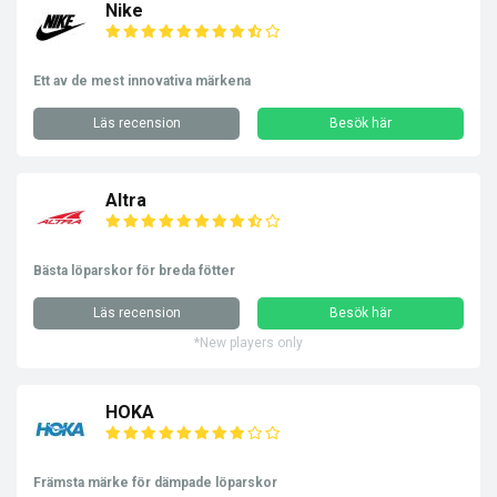
Nike
Ett av de mest innovativa märkena
Läs recension
Besök här
Altra
Bästa löparskor för breda fötter
Läs recension
Besök här
*New players only
HOKA
Främsta märke för dämpade löparskor