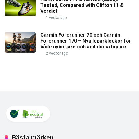
Tested, Compared with Clifton 11 &
Verdict
1 vecka ago
Garmin Forerunner 70 och Garmin
Forerunner 170 – Nya löparklockor för
både nybörjare och ambitiösa löpare
2 veckor ago
Bästa märken