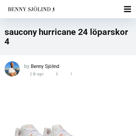
saucony hurricane 24 löparskor
4
by
Benny Sjölind
2 år ago
0
1