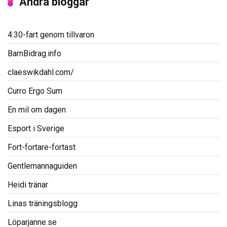
Andra bloggar
4:30-fart genom tillvaron
BarnBidrag.info
claeswikdahl.com/
Curro Ergo Sum
En mil om dagen
Esport i Sverige
Fort-fortare-fortast
Gentlemannaguiden
Heidi tränar
Linas träningsblogg
Löparjanne.se