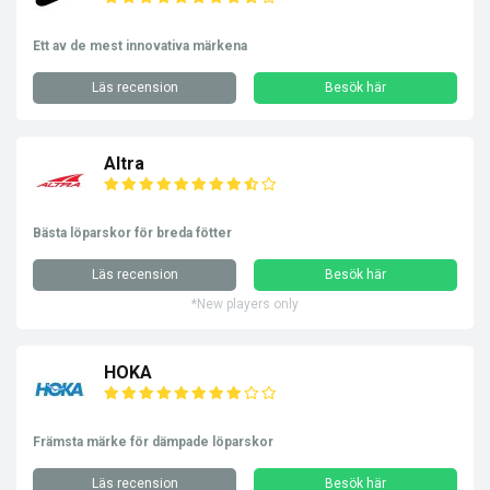
Ett av de mest innovativa märkena
Läs recension
Besök här
Altra
Bästa löparskor för breda fötter
Läs recension
Besök här
*New players only
HOKA
Främsta märke för dämpade löparskor
Läs recension
Besök här