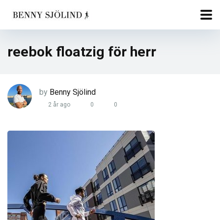
reebok floatzig för herr
by
Benny Sjölind
2 år ago
0
0