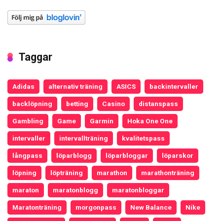
Taggar
Adidas
alternativ träning
ASICS
backintervaller
backlöpning
betting
Casino
distanspass
Gambling
Game
Garmin
Hoka One One
intervaller
intervallträning
kvalitetspass
långpass
löparblogg
löparbloggar
löparskor
löpning
löpträning
marathon
marathonträning
maraton
maratonblogg
maratonbloggar
Maratonträning
morgonpass
New Balance
Nike