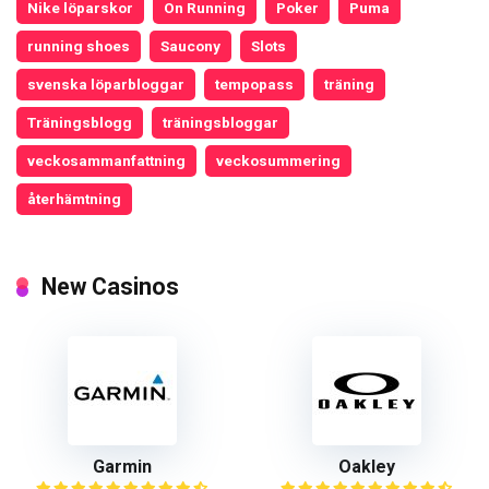
Nike löparskor
On Running
Poker
Puma
running shoes
Saucony
Slots
svenska löparbloggar
tempopass
träning
Träningsblogg
träningsbloggar
veckosammanfattning
veckosummering
återhämtning
New Casinos
Garmin
Oakley