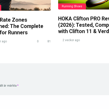
Running Shoes
HOKA Clifton PRO Re
 Rate Zones
(2026): Tested, Com
ined: The Complete
with Clifton 11 & Verd
 for Runners
2 veckor ago
r ago
0
81
ält är märkta
*