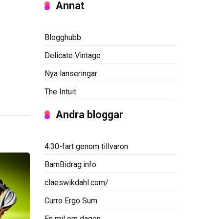
Annat
Blogghubb
Delicate Vintage
Nya lanseringar
The Intuit
Andra bloggar
4:30-fart genom tillvaron
BarnBidrag.info
claeswikdahl.com/
Curro Ergo Sum
En mil om dagen