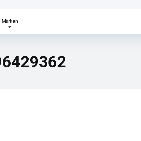
Märken
96429362