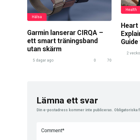
Health
Hälsa
Heart
Garmin lanserar CIRQA –
Expla
ett smart träningsband
Guide
utan skärm
2 vecko
5 dagar ago
0
70
Lämna ett svar
Din e-postadress kommer inte publiceras.
Obligatoriska f