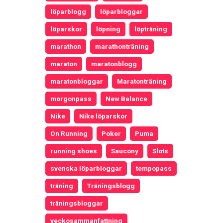
löparblogg
löparbloggar
löparskor
löpning
löpträning
marathon
marathonträning
maraton
maratonblogg
maratonbloggar
Maratonträning
morgonpass
New Balance
Nike
Nike löparskor
On Running
Poker
Puma
running shoes
Saucony
Slots
svenska löparbloggar
tempopass
träning
Träningsblogg
träningsbloggar
veckosammanfattning