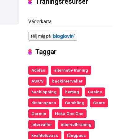
Träningsresurser
Väderkarta
Taggar
Adidas
alternativ träning
ASICS
backintervaller
backlöpning
betting
Casino
distanspass
Gambling
Game
Garmin
Hoka One One
intervaller
intervallträning
kvalitetspass
långpass