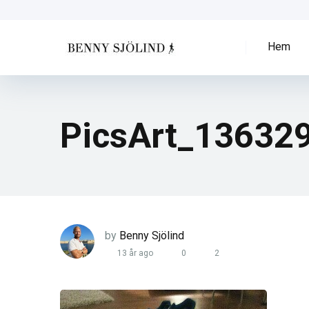
Hem
PicsArt_13632
by
Benny Sjölind
13 år ago
0
2