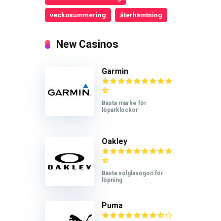
veckosummering
återhämtning
New Casinos
Garmin
Bästa märke för
löparklockor
Oakley
Bästa solglasögon för
löpning
Puma