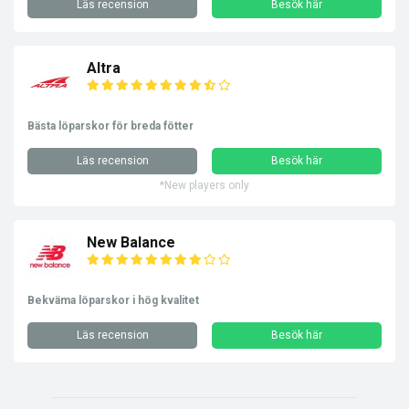
Läs recension
Besök här
Altra
Bästa löparskor för breda fötter
Läs recension
Besök här
*New players only
New Balance
Bekväma löparskor i hög kvalitet
Läs recension
Besök här