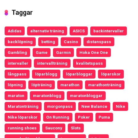
Taggar
Adidas
alternativ träning
ASICS
backintervaller
backlöpning
betting
Casino
distanspass
Gambling
Game
Garmin
Hoka One One
intervaller
intervallträning
kvalitetspass
långpass
löparblogg
löparbloggar
löparskor
löpning
löpträning
marathon
marathonträning
maraton
maratonblogg
maratonbloggar
Maratonträning
morgonpass
New Balance
Nike
Nike löparskor
On Running
Poker
Puma
running shoes
Saucony
Slots