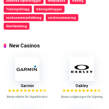
svenska löparbloggar
tempopass
träning
Träningsblogg
träningsbloggar
veckosammanfattning
veckosummering
återhämtning
New Casinos
Garmin
Oakley
Bästa märke för löparklockor
Bästa solglasögon för löpning