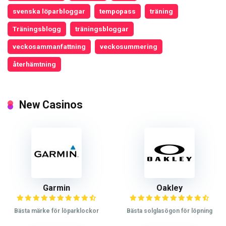
svenska löparbloggar
tempopass
träning
Träningsblogg
träningsbloggar
veckosammanfattning
veckosummering
återhämtning
New Casinos
Garmin
Oakley
Bästa märke för löparklockor
Bästa solglasögon för löpning