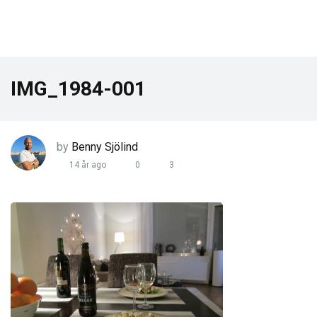
IMG_1984-001
by
Benny Sjölind
14 år ago
0
3