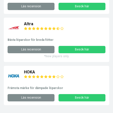
Läs recension
Besök här
Altra
Bästa löparskor för breda fötter
Läs recension
Besök här
*New players only
HOKA
Främsta märke för dämpade löparskor
Läs recension
Besök här