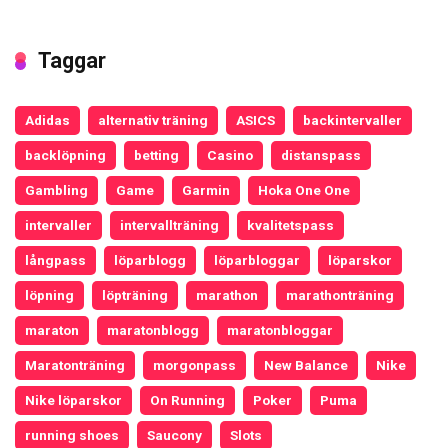
Taggar
Adidas
alternativ träning
ASICS
backintervaller
backlöpning
betting
Casino
distanspass
Gambling
Game
Garmin
Hoka One One
intervaller
intervallträning
kvalitetspass
långpass
löparblogg
löparbloggar
löparskor
löpning
löpträning
marathon
marathonträning
maraton
maratonblogg
maratonbloggar
Maratonträning
morgonpass
New Balance
Nike
Nike löparskor
On Running
Poker
Puma
running shoes
Saucony
Slots