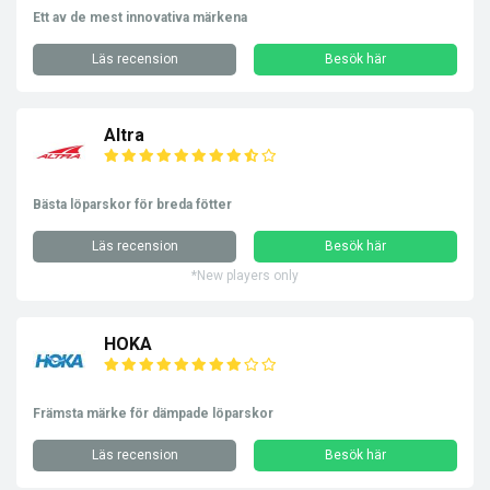
Ett av de mest innovativa märkena
Läs recension
Besök här
Altra
Bästa löparskor för breda fötter
Läs recension
Besök här
*New players only
HOKA
Främsta märke för dämpade löparskor
Läs recension
Besök här