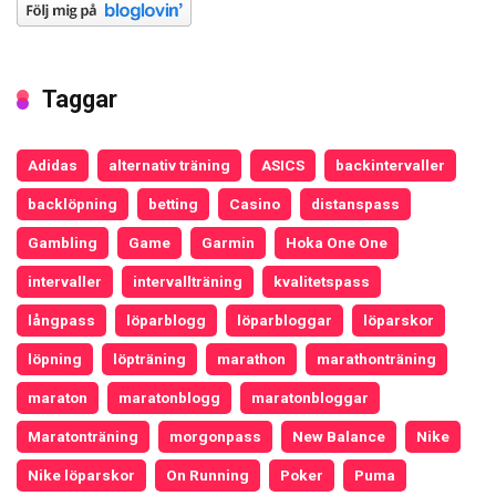
Taggar
Adidas
alternativ träning
ASICS
backintervaller
backlöpning
betting
Casino
distanspass
Gambling
Game
Garmin
Hoka One One
intervaller
intervallträning
kvalitetspass
långpass
löparblogg
löparbloggar
löparskor
löpning
löpträning
marathon
marathonträning
maraton
maratonblogg
maratonbloggar
Maratonträning
morgonpass
New Balance
Nike
Nike löparskor
On Running
Poker
Puma