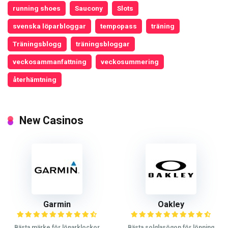
running shoes
Saucony
Slots
svenska löparbloggar
tempopass
träning
Träningsblogg
träningsbloggar
veckosammanfattning
veckosummering
återhämtning
New Casinos
Garmin
Oakley
Bästa märke för löparklockor
Bästa solglasögon för löpning