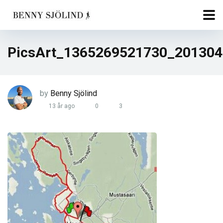
PicsArt_1365269521730_20130
by
Benny Sjölind
13 år ago
0
3