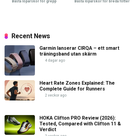
Bästa löparskor för grepp
Bästa löparskor för breda fötter
Recent News
Garmin lanserar CIRQA – ett smart
träningsband utan skärm
4 dagar ago
Heart Rate Zones Explained: The
Complete Guide for Runners
2 veckor ago
HOKA Clifton PRO Review (2026):
Tested, Compared with Clifton 11 &
Verdict
2 veckor ago