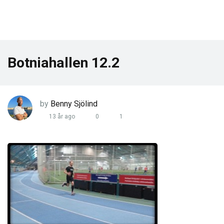
Botniahallen 12.2
by
Benny Sjölind
13 år ago
0
1