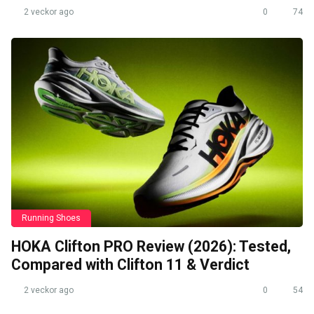
2 veckor ago
0
74
Running Shoes
HOKA Clifton PRO Review (2026): Tested,
Compared with Clifton 11 & Verdict
2 veckor ago
0
54