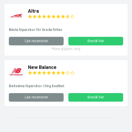
Altra
Bästa löparskor för breda fötter
Läs recension
Besök här
*New players only
New Balance
Bekväma löparskor i hög kvalitet
Läs recension
Besök här