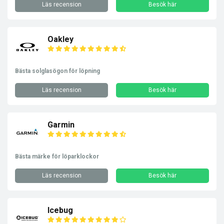
Läs recension
Besök här
Oakley
Bästa solglasögon för löpning
Läs recension
Besök här
Garmin
Bästa märke för löparklockor
Läs recension
Besök här
Icebug