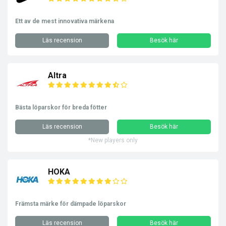
Ett av de mest innovativa märkena
Läs recension
Besök här
Altra
Bästa löparskor för breda fötter
Läs recension
Besök här
*New players only
HOKA
Främsta märke för dämpade löparskor
Läs recension
Besök här