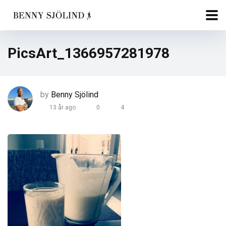
PicsArt_1366957281978
by
Benny Sjölind
13 år ago
0
4