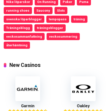
Nike löparskor
On Running
Poker
Puma
running shoes
Saucony
Slots
svenska löparbloggar
tempopass
träning
Träningsblogg
träningsbloggar
veckosammanfattning
veckosummering
återhämtning
New Casinos
Garmin
Oakley