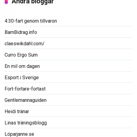
Andra bloggar
4:30-fart genom tillvaron
BarnBidrag.info
claeswikdahl.com/
Curro Ergo Sum
En mil om dagen
Esport i Sverige
Fort-fortare-fortast
Gentlemannaguiden
Heidi tränar
Linas träningsblogg
Löparjanne.se