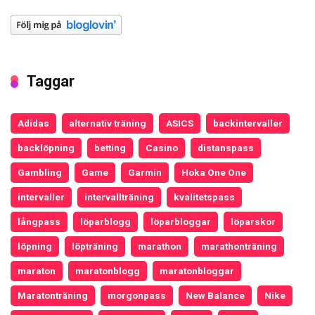
Taggar
Adidas
alternativ träning
ASICS
backintervaller
backlöpning
betting
Casino
distanspass
Gambling
Game
Garmin
Hoka One One
intervaller
intervallträning
kvalitetspass
långpass
löparblogg
löparbloggar
löparskor
löpning
löpträning
marathon
marathonträning
maraton
maratonblogg
maratonbloggar
Maratonträning
morgonpass
New Balance
Nike