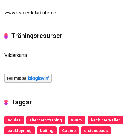
www.reservdelarbutik.se
Träningsresurser
Väderkarta
Taggar
Adidas
alternativ träning
ASICS
backintervaller
backlöpning
betting
Casino
distanspass