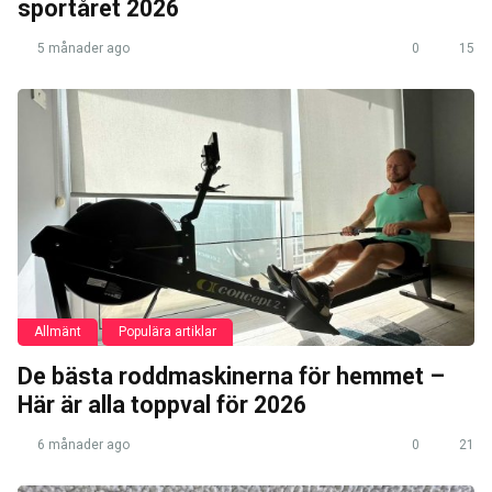
sportåret 2026
5 månader ago
0
15
Allmänt
Populära artiklar
De bästa roddmaskinerna för hemmet –
Här är alla toppval för 2026
6 månader ago
0
21