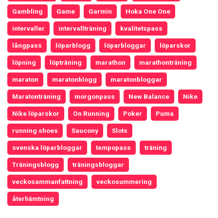
Gambling
Game
Garmin
Hoka One One
intervaller
intervallträning
kvalitetspass
långpass
löparblogg
löparbloggar
löparskor
löpning
löpträning
marathon
marathonträning
maraton
maratonblogg
maratonbloggar
Maratonträning
morgonpass
New Balance
Nike
Nike löparskor
On Running
Poker
Puma
running shoes
Saucony
Slots
svenska löparbloggar
tempopass
träning
Träningsblogg
träningsbloggar
veckosammanfattning
veckosummering
återhämtning