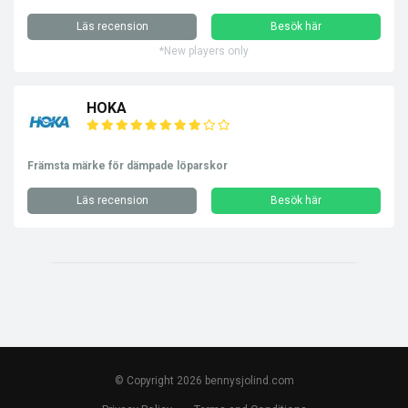
Läs recension
Besök här
*New players only
HOKA
Främsta märke för dämpade löparskor
Läs recension
Besök här
© Copyright 2026 bennysjolind.com