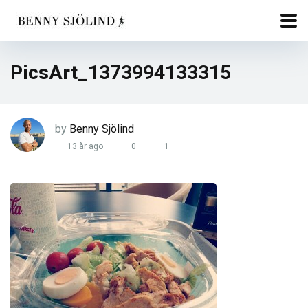
PicsArt_1373994133315
by
Benny Sjölind
13 år ago
0
1