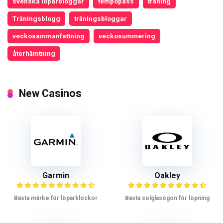
svenska löparbloggar
tempopass
träning
Träningsblogg
träningsbloggar
veckosammanfattning
veckosummering
återhämtning
New Casinos
Garmin
Oakley
Bästa märke för löparklockor
Bästa solglasögon för löpning