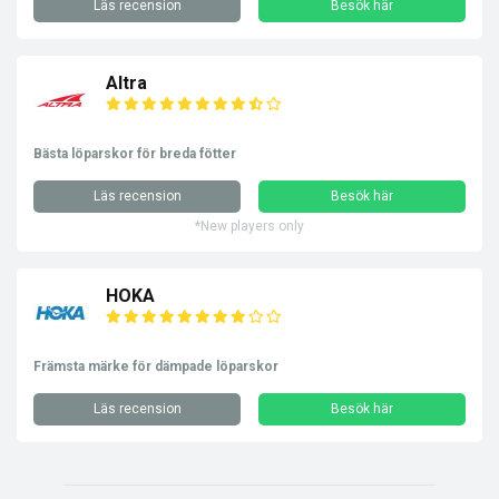
Läs recension
Besök här
Altra
Bästa löparskor för breda fötter
Läs recension
Besök här
*New players only
HOKA
Främsta märke för dämpade löparskor
Läs recension
Besök här