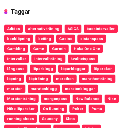
Taggar
Adidas
alternativ träning
ASICS
backintervaller
backlöpning
betting
Casino
distanspass
Gambling
Game
Garmin
Hoka One One
intervaller
intervallträning
kvalitetspass
långpass
löparblogg
löparbloggar
löparskor
löpning
löpträning
marathon
marathonträning
maraton
maratonblogg
maratonbloggar
Maratonträning
morgonpass
New Balance
Nike
Nike löparskor
On Running
Poker
Puma
running shoes
Saucony
Slots