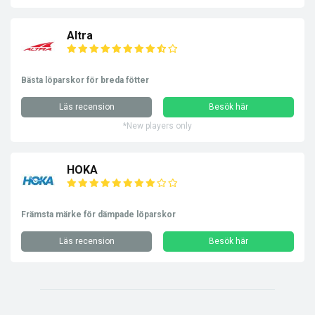
Altra
Bästa löparskor för breda fötter
Läs recension
Besök här
*New players only
HOKA
Främsta märke för dämpade löparskor
Läs recension
Besök här