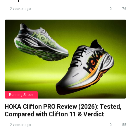
2 veckor ago
0
76
Running Shoes
HOKA Clifton PRO Review (2026): Tested,
Compared with Clifton 11 & Verdict
2 veckor ago
0
55