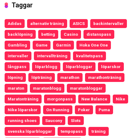
Taggar
Adidas
alternativ träning
ASICS
backintervaller
backlöpning
betting
Casino
distanspass
Gambling
Game
Garmin
Hoka One One
intervaller
intervallträning
kvalitetspass
långpass
löparblogg
löparbloggar
löparskor
löpning
löpträning
marathon
marathonträning
maraton
maratonblogg
maratonbloggar
Maratonträning
morgonpass
New Balance
Nike
Nike löparskor
On Running
Poker
Puma
running shoes
Saucony
Slots
svenska löparbloggar
tempopass
träning