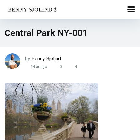
Central Park NY-001
by
Benny Sjölind
14 år ago
0
4