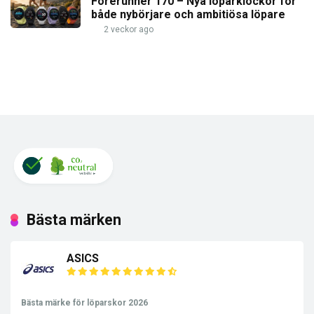
Forerunner 170 – Nya löparklockor för
både nybörjare och ambitiösa löpare
2 veckor ago
Bästa märken
ASICS
Bästa märke för löparskor 2026