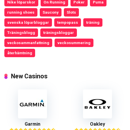
Nike löparskor
On Running
Poker
Puma
running shoes
Saucony
Slots
svenska löparbloggar
tempopass
träning
Träningsblogg
träningsbloggar
veckosammanfattning
veckosummering
återhämtning
New Casinos
Garmin
Oakley