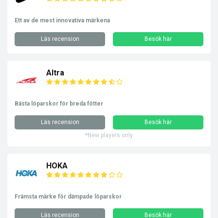
Ett av de mest innovativa märkena
Läs recension
Besök här
Altra
Bästa löparskor för breda fötter
Läs recension
Besök här
*New players only
HOKA
Främsta märke för dämpade löparskor
Läs recension
Besök här