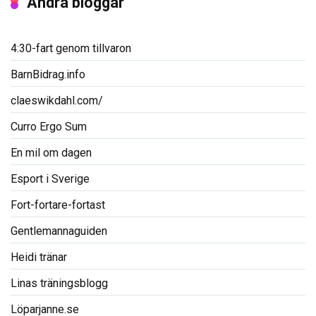
Andra bloggar
4:30-fart genom tillvaron
BarnBidrag.info
claeswikdahl.com/
Curro Ergo Sum
En mil om dagen
Esport i Sverige
Fort-fortare-fortast
Gentlemannaguiden
Heidi tränar
Linas träningsblogg
Löparjanne.se