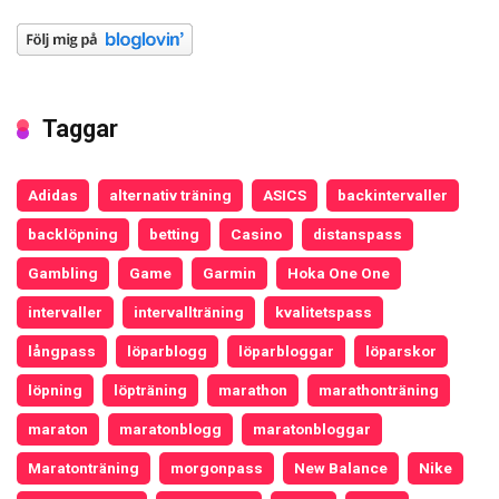
Taggar
Adidas
alternativ träning
ASICS
backintervaller
backlöpning
betting
Casino
distanspass
Gambling
Game
Garmin
Hoka One One
intervaller
intervallträning
kvalitetspass
långpass
löparblogg
löparbloggar
löparskor
löpning
löpträning
marathon
marathonträning
maraton
maratonblogg
maratonbloggar
Maratonträning
morgonpass
New Balance
Nike