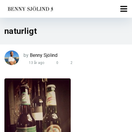
naturligt
by
Benny Sjölind
13 år ago
0
2