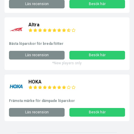
Läs recension
Besök här
Altra
Bästa löparskor för breda fötter
Läs recension
Besök här
*New players only
HOKA
Främsta märke för dämpade löparskor
Läs recension
Besök här