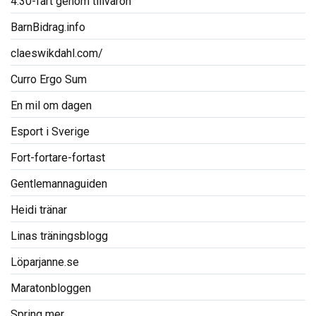
4:30-fart genom tillvaron
BarnBidrag.info
claeswikdahl.com/
Curro Ergo Sum
En mil om dagen
Esport i Sverige
Fort-fortare-fortast
Gentlemannaguiden
Heidi tränar
Linas träningsblogg
Löparjanne.se
Maratonbloggen
Spring mer