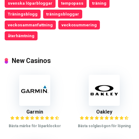
svenska löparbloggar
tempopass
träning
Träningsblogg
träningsbloggar
veckosammanfattning
veckosummering
återhämtning
New Casinos
Garmin
Oakley
Bästa märke för löparklockor
Bästa solglasögon för löpning