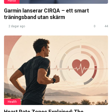
Hälsa
Garmin lanserar CIRQA – ett smart
träningsband utan skärm
2 dagar ago
0
44
Health
Heart Rate Zones Explained: The