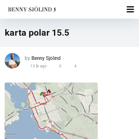
karta polar 15.5
by
Benny Sjölind
13 år ago
0
4