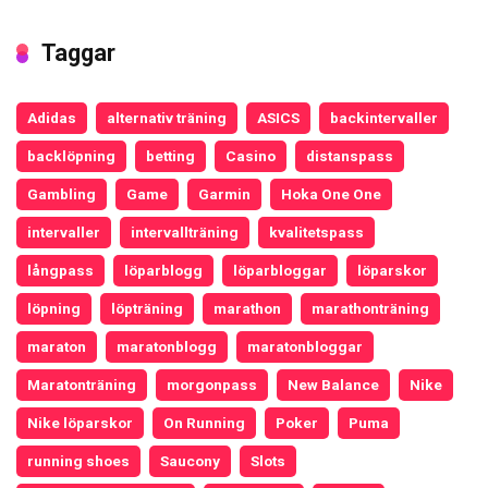
Taggar
Adidas
alternativ träning
ASICS
backintervaller
backlöpning
betting
Casino
distanspass
Gambling
Game
Garmin
Hoka One One
intervaller
intervallträning
kvalitetspass
långpass
löparblogg
löparbloggar
löparskor
löpning
löpträning
marathon
marathonträning
maraton
maratonblogg
maratonbloggar
Maratonträning
morgonpass
New Balance
Nike
Nike löparskor
On Running
Poker
Puma
running shoes
Saucony
Slots