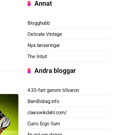
Annat
Blogghubb
Delicate Vintage
Nya lanseringar
The Intuit
Andra bloggar
4:30-fart genom tillvaron
BarnBidrag.info
claeswikdahl.com/
Curro Ergo Sum
En mil om dagen