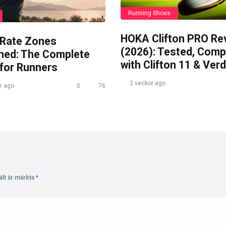
Running Shoes
HOKA Clifton PRO Re
 Rate Zones
(2026): Tested, Com
ined: The Complete
with Clifton 11 & Verd
 for Runners
2 veckor ago
r ago
0
76
ält är märkta
*