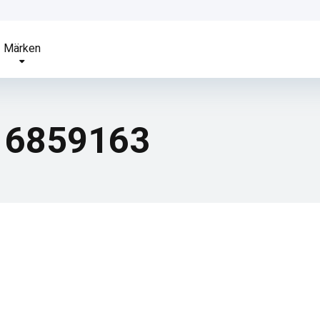
Märken
16859163