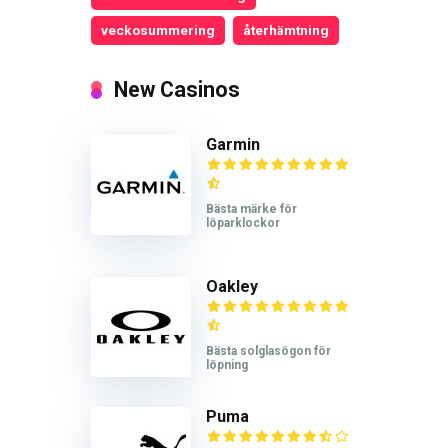
veckosummering
återhämtning
New Casinos
Garmin
Bästa märke för
löparklockor
Oakley
Bästa solglasögon för
löpning
Puma