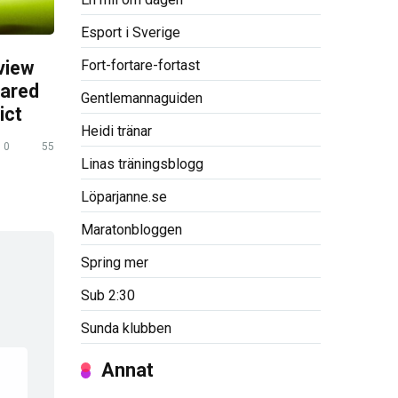
Esport i Sverige
Fort-fortare-fortast
view
pared
Gentlemannaguiden
ict
Heidi tränar
0
55
Linas träningsblogg
Löparjanne.se
Maratonbloggen
Spring mer
Sub 2:30
Sunda klubben
Annat