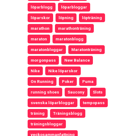
löparblogg
löparbloggar
löparskor
löpning
löpträning
marathon
marathonträning
maraton
maratonblogg
maratonbloggar
Maratonträning
morgonpass
New Balance
Nike
Nike löparskor
On Running
Poker
Puma
running shoes
Saucony
Slots
svenska löparbloggar
tempopass
träning
Träningsblogg
träningsbloggar
veckosammanfattning