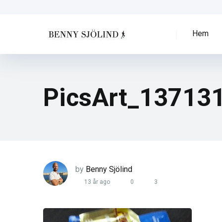
Hem
PicsArt_13713
by
Benny Sjölind
13 år ago
0
3