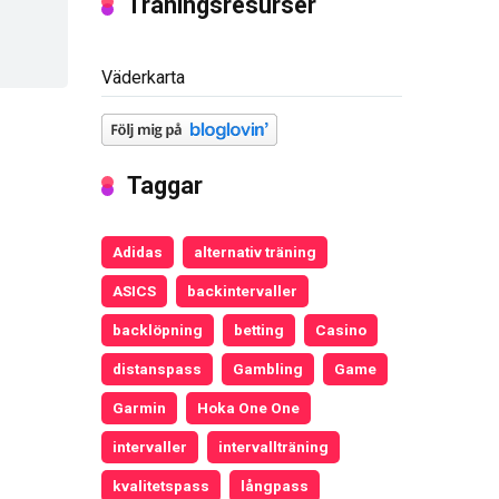
Träningsresurser
Väderkarta
Taggar
Adidas
alternativ träning
ASICS
backintervaller
backlöpning
betting
Casino
distanspass
Gambling
Game
Garmin
Hoka One One
intervaller
intervallträning
kvalitetspass
långpass