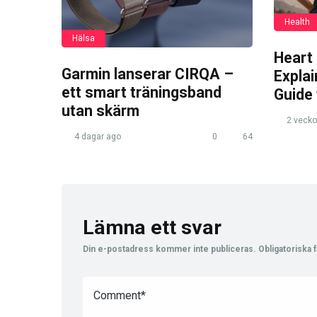
Health
Hälsa
Heart
Garmin lanserar CIRQA –
Expla
ett smart träningsband
Guide
utan skärm
2 vecko
4 dagar ago
0
64
Lämna ett svar
Din e-postadress kommer inte publiceras.
Obligatoriska f