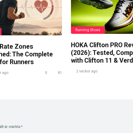
Running Shoes
HOKA Clifton PRO Re
 Rate Zones
(2026): Tested, Com
ined: The Complete
with Clifton 11 & Verd
 for Runners
2 veckor ago
r ago
0
81
ält är märkta
*