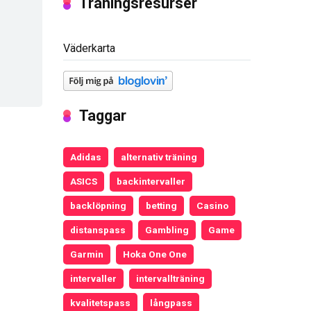
Träningsresurser
Väderkarta
Taggar
Adidas
alternativ träning
ASICS
backintervaller
backlöpning
betting
Casino
distanspass
Gambling
Game
Garmin
Hoka One One
intervaller
intervallträning
kvalitetspass
långpass