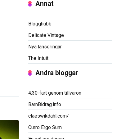
Annat
Blogghubb
Delicate Vintage
Nya lanseringar
The Intuit
Andra bloggar
4:30-fart genom tillvaron
BarnBidrag.info
claeswikdahl.com/
Curro Ergo Sum
En mil om dagen