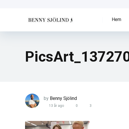
Hem
PicsArt_13727
by
Benny Sjölind
13 år ago
0
3