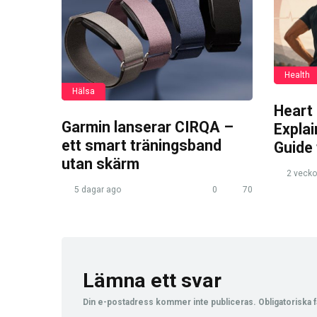
Health
Hälsa
Heart
Garmin lanserar CIRQA –
Expla
ett smart träningsband
Guide
utan skärm
2 vecko
5 dagar ago
0
70
Lämna ett svar
Din e-postadress kommer inte publiceras.
Obligatoriska f