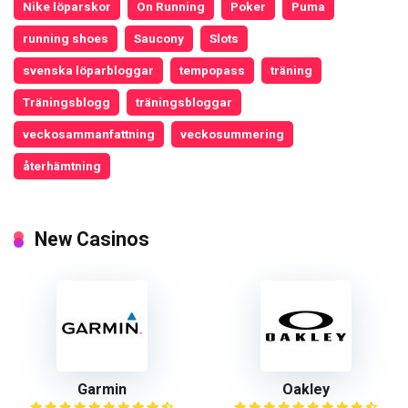
Nike löparskor
On Running
Poker
Puma
running shoes
Saucony
Slots
svenska löparbloggar
tempopass
träning
Träningsblogg
träningsbloggar
veckosammanfattning
veckosummering
återhämtning
New Casinos
Garmin
Oakley