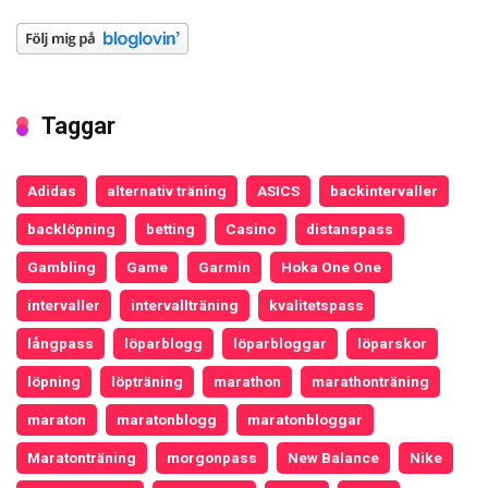
Taggar
Adidas
alternativ träning
ASICS
backintervaller
backlöpning
betting
Casino
distanspass
Gambling
Game
Garmin
Hoka One One
intervaller
intervallträning
kvalitetspass
långpass
löparblogg
löparbloggar
löparskor
löpning
löpträning
marathon
marathonträning
maraton
maratonblogg
maratonbloggar
Maratonträning
morgonpass
New Balance
Nike