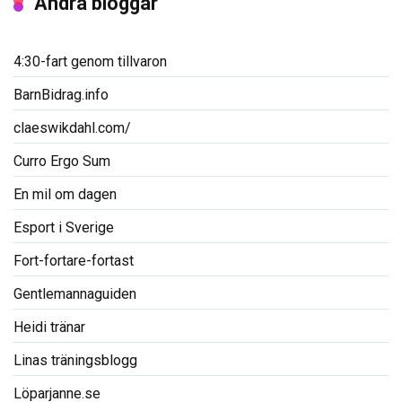
Andra bloggar
4:30-fart genom tillvaron
BarnBidrag.info
claeswikdahl.com/
Curro Ergo Sum
En mil om dagen
Esport i Sverige
Fort-fortare-fortast
Gentlemannaguiden
Heidi tränar
Linas träningsblogg
Löparjanne.se