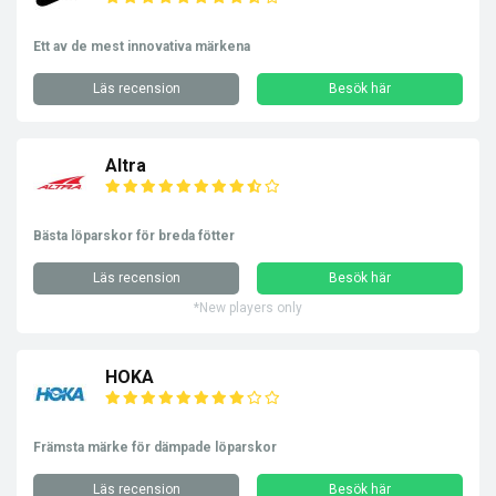
Ett av de mest innovativa märkena
Läs recension
Besök här
Altra
Bästa löparskor för breda fötter
Läs recension
Besök här
*New players only
HOKA
Främsta märke för dämpade löparskor
Läs recension
Besök här