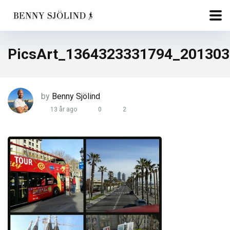
PicsArt_1364323331794_20130
by
Benny Sjölind
13 år ago
0
2