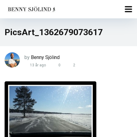
PicsArt_1362679073617
by
Benny Sjölind
13 år ago
0
2