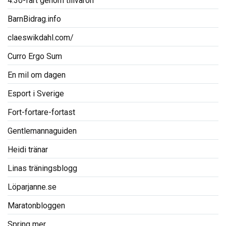
4:30-fart genom tillvaron
BarnBidrag.info
claeswikdahl.com/
Curro Ergo Sum
En mil om dagen
Esport i Sverige
Fort-fortare-fortast
Gentlemannaguiden
Heidi tränar
Linas träningsblogg
Löparjanne.se
Maratonbloggen
Spring mer