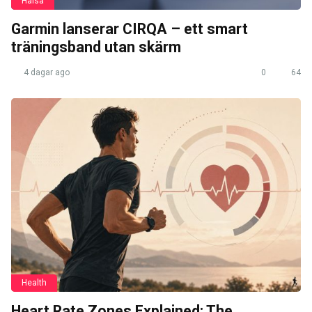
Hälsa
Garmin lanserar CIRQA – ett smart
träningsband utan skärm
4 dagar ago
0
64
Health
Heart Rate Zones Explained: The