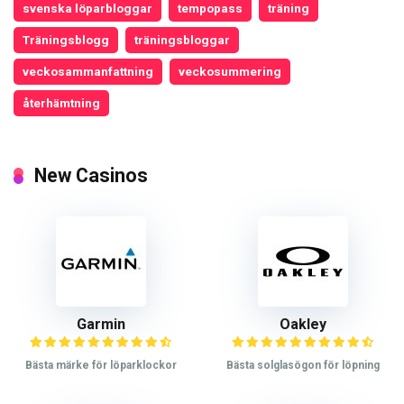
svenska löparbloggar
tempopass
träning
Träningsblogg
träningsbloggar
veckosammanfattning
veckosummering
återhämtning
New Casinos
Garmin
Oakley
Bästa märke för löparklockor
Bästa solglasögon för löpning