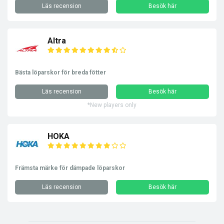
Läs recension
Besök här
Altra
Bästa löparskor för breda fötter
Läs recension
Besök här
*New players only
HOKA
Främsta märke för dämpade löparskor
Läs recension
Besök här