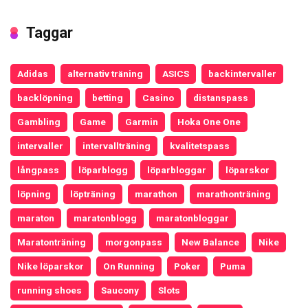
Taggar
Adidas
alternativ träning
ASICS
backintervaller
backlöpning
betting
Casino
distanspass
Gambling
Game
Garmin
Hoka One One
intervaller
intervallträning
kvalitetspass
långpass
löparblogg
löparbloggar
löparskor
löpning
löpträning
marathon
marathonträning
maraton
maratonblogg
maratonbloggar
Maratonträning
morgonpass
New Balance
Nike
Nike löparskor
On Running
Poker
Puma
running shoes
Saucony
Slots