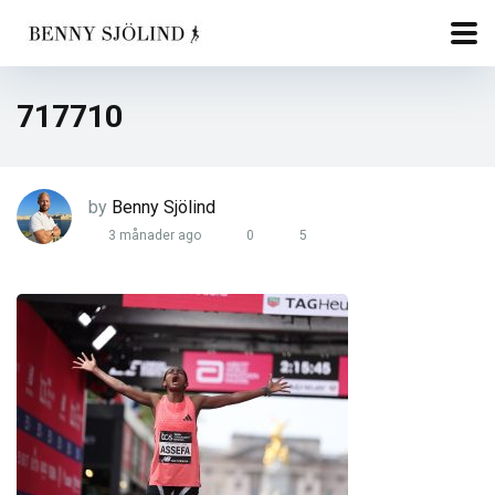
717710
by
Benny Sjölind
3 månader ago
0
5