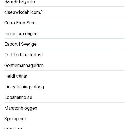
BarnBidrag.info
claeswikdahl.com/
Curro Ergo Sum
En mil om dagen
Esport i Sverige
Fort-fortare-fortast
Gentlemannaguiden
Heidi tränar
Linas träningsblogg
Löparjanne.se
Maratonbloggen
Spring mer