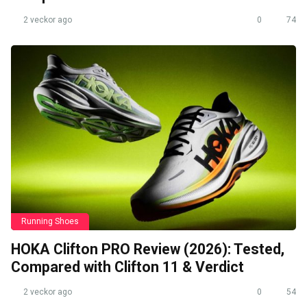
2 veckor ago
0
74
Running Shoes
HOKA Clifton PRO Review (2026): Tested,
Compared with Clifton 11 & Verdict
2 veckor ago
0
54