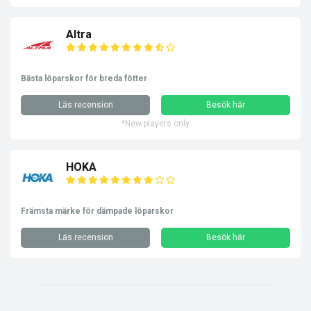
Altra
Bästa löparskor för breda fötter
Läs recension
Besök här
*New players only
HOKA
Främsta märke för dämpade löparskor
Läs recension
Besök här