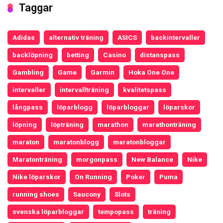
Taggar
Adidas
alternativ träning
ASICS
backintervaller
backlöpning
betting
Casino
distanspass
Gambling
Game
Garmin
Hoka One One
intervaller
intervallträning
kvalitetspass
långpass
löparblogg
löparbloggar
löparskor
löpning
löpträning
marathon
marathonträning
maraton
maratonblogg
maratonbloggar
Maratonträning
morgonpass
New Balance
Nike
Nike löparskor
On Running
Poker
Puma
running shoes
Saucony
Slots
svenska löparbloggar
tempopass
träning