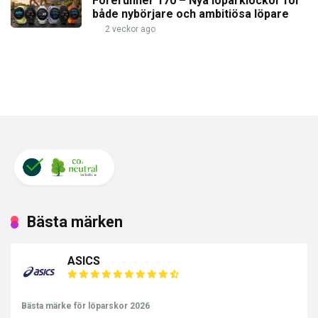
Forerunner 170 – Nya löparklockor för
både nybörjare och ambitiösa löpare
2 veckor ago
Bästa märken
ASICS
Bästa märke för löparskor 2026