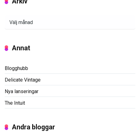
Arkiv
Arkiv
Annat
Blogghubb
Delicate Vintage
Nya lanseringar
The Intuit
Andra bloggar