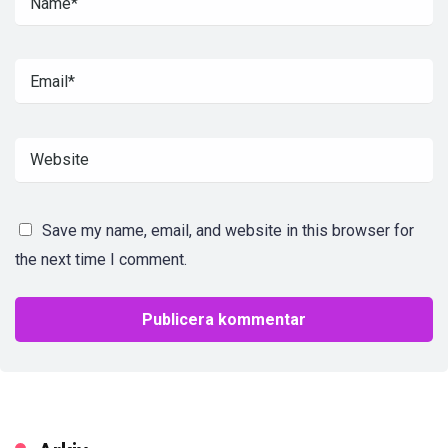
Save my name, email, and website in this browser for
the next time I comment.