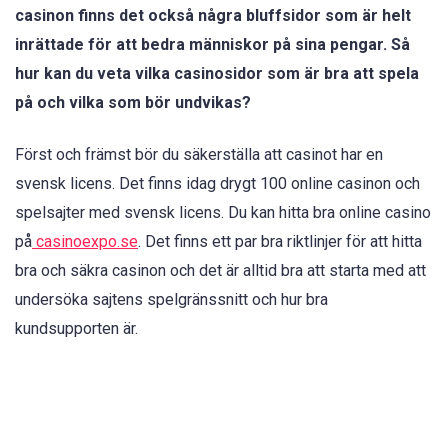
casinon finns det också några bluffsidor som är helt
inrättade för att bedra människor på sina pengar. Så
hur kan du veta vilka casinosidor som är bra att spela
på och vilka som bör undvikas?
Först och främst bör du säkerställa att casinot har en
svensk licens. Det finns idag drygt 100 online casinon och
spelsajter med svensk licens. Du kan hitta bra online casino
på
casinoexpo.se
. Det finns ett par bra riktlinjer för att hitta
bra och säkra casinon och det är alltid bra att starta med att
undersöka sajtens spelgränssnitt och hur bra
kundsupporten är.