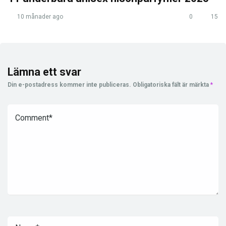
10 månader ago
0
15
Lämna ett svar
Din e-postadress kommer inte publiceras.
Obligatoriska fält är märkta
*