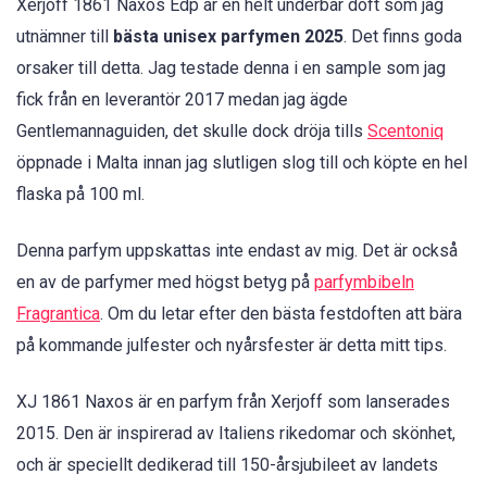
Xerjoff 1861 Naxos Edp är en helt underbar doft som jag
utnämner till
bästa unisex parfymen 2025
. Det finns goda
orsaker till detta. Jag testade denna i en sample som jag
fick från en leverantör 2017 medan jag ägde
Gentlemannaguiden, det skulle dock dröja tills
Scentoniq
öppnade i Malta innan jag slutligen slog till och köpte en hel
flaska på 100 ml.
Denna parfym uppskattas inte endast av mig. Det är också
en av de parfymer med högst betyg på
parfymbibeln
Fragrantica
. Om du letar efter den bästa festdoften att bära
på kommande julfester och nyårsfester är detta mitt tips.
XJ 1861 Naxos är en parfym från Xerjoff som lanserades
2015. Den är inspirerad av Italiens rikedomar och skönhet,
och är speciellt dedikerad till 150-årsjubileet av landets