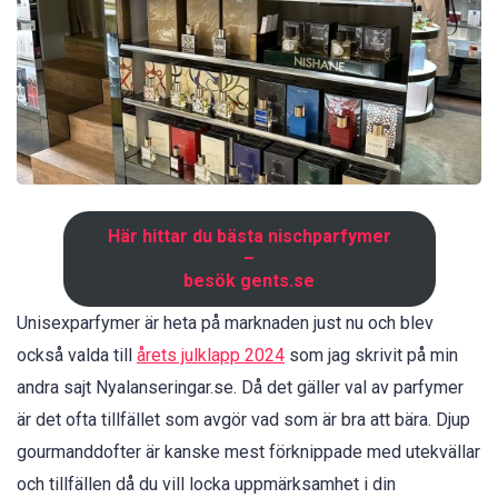
Här hittar du bästa nischparfymer
–
besök gents.se
Unisexparfymer är heta på marknaden just nu och blev
också valda till
årets julklapp 2024
som jag skrivit på min
andra sajt Nyalanseringar.se. Då det gäller val av parfymer
är det ofta tillfället som avgör vad som är bra att bära. Djup
gourmanddofter är kanske mest förknippade med utekvällar
och tillfällen då du vill locka uppmärksamhet i din