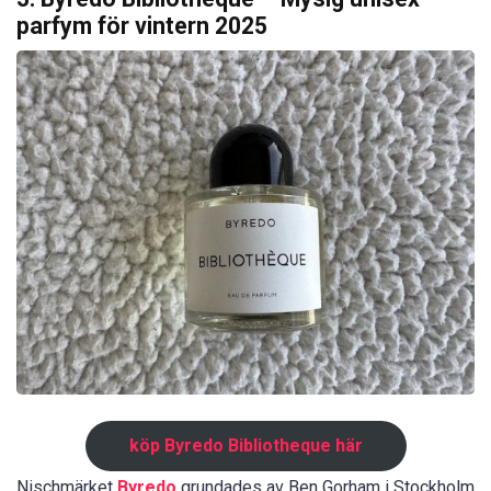
parfym för vintern 2025
köp Byredo Bibliotheque här
Nischmärket
Byredo
grundades av Ben Gorham i Stockholm