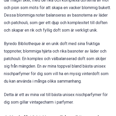
där magin sker, med de rika och komplexa dofterna av viol
och pion som möts för att skapa en vacker blommig bukett.
Dessa blommiga noter balanseras av basnoterna av läder
och patchouli, som ger ett djup och komplexitet till doften
och skapar en rik och fyllig doft som är verkligt unik.
Byredo Bibliotheque är en unik doft med sina fruktiga
toppnoter, blommiga hjärta och rika basnoter av läder och
patchouli. En komplex och välbalanserad doft som skiljer
sig från mängden. En av mina toppval bland bästa unisex
nischparfymer för dig som vill ha en mysig vinterdoft som
du kan använda i många olika sammanhang.
Detta är ett av mina val till bästa unisex nischparfymer för
dig som gillar vintagecharm i parfymer.