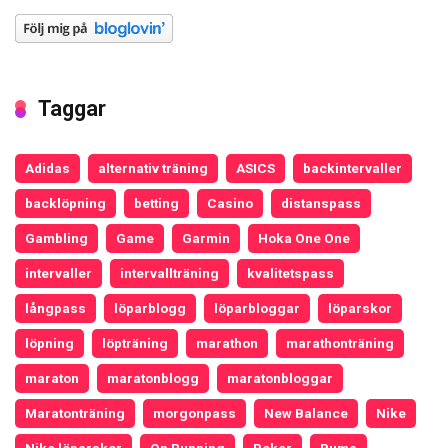
Taggar
Adidas
alternativ träning
ASICS
backintervaller
backlöpning
betting
Casino
distanspass
Gambling
Game
Garmin
Hoka One One
intervaller
intervallträning
kvalitetspass
långpass
löparblogg
löparbloggar
löparskor
löpning
löpträning
marathon
marathonträning
maraton
maratonblogg
maratonbloggar
Maratonträning
morgonpass
New Balance
Nike
Nike löparskor
On Running
Poker
Puma