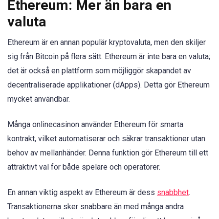
Ethereum: Mer än bara en
valuta
Ethereum är en annan populär kryptovaluta, men den skiljer
sig från Bitcoin på flera sätt. Ethereum är inte bara en valuta;
det är också en plattform som möjliggör skapandet av
decentraliserade applikationer (dApps). Detta gör Ethereum
mycket användbar.
Många onlinecasinon använder Ethereum för smarta
kontrakt, vilket automatiserar och säkrar transaktioner utan
behov av mellanhänder. Denna funktion gör Ethereum till ett
attraktivt val för både spelare och operatörer.
En annan viktig aspekt av Ethereum är dess
snabbhet
.
Transaktionerna sker snabbare än med många andra