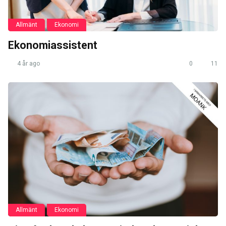
Allmänt
Ekonomi
Ekonomiassistent
4 år ago
0
11
Allmänt
Ekonomi