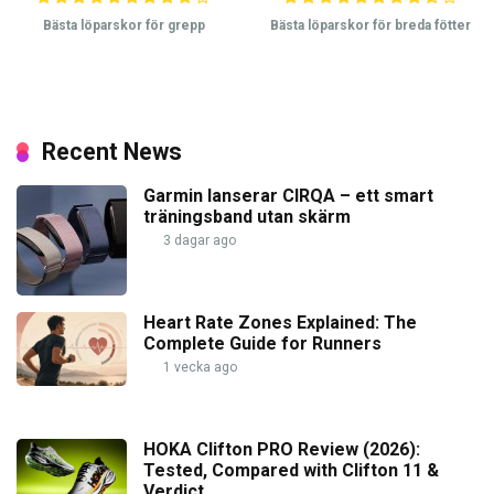
Bästa löparskor för grepp
Bästa löparskor för breda fötter
Recent News
Garmin lanserar CIRQA – ett smart
träningsband utan skärm
3 dagar ago
Heart Rate Zones Explained: The
Complete Guide for Runners
1 vecka ago
HOKA Clifton PRO Review (2026):
Tested, Compared with Clifton 11 &
Verdict