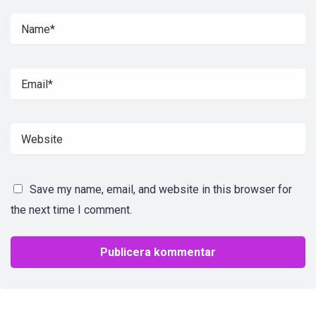
Save my name, email, and website in this browser for
the next time I comment.