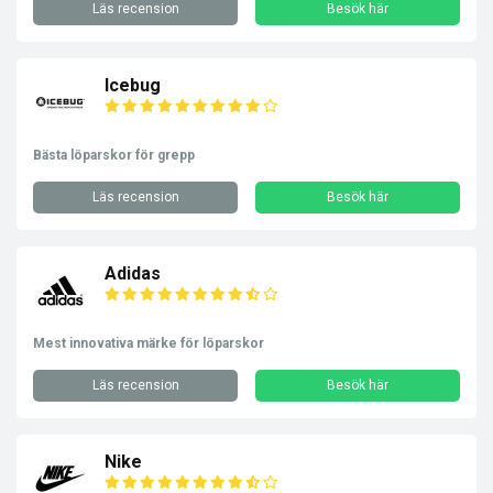
Läs recension
Besök här
Icebug
Bästa löparskor för grepp
Läs recension
Besök här
Adidas
Mest innovativa märke för löparskor
Läs recension
Besök här
Nike