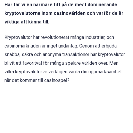
Här tar vi en närmare titt på de mest dominerande
kryptovalutorna inom casinovärlden och varför de är
viktiga att känna till.
Kryptovalutor har revolutionerat många industrier, och
casinomarknaden är inget undantag. Genom att erbjuda
snabba, säkra och anonyma transaktioner har kryptovalutor
blivit ett favoritval för många spelare världen över. Men
vilka kryptovalutor är verkligen värda din uppmärksamhet
när det kommer till casinospel?