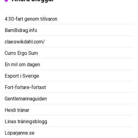
4:30-fart genom tillvaron
BarnBidrag.info
claeswikdahl.com/
Curro Ergo Sum
En mil om dagen
Esport i Sverige
Fort-fortare-fortast
Gentlemannaguiden
Heidi tränar
Linas träningsblogg
Löparjanne.se