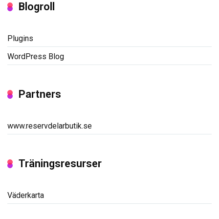
Blogroll
Plugins
WordPress Blog
Partners
www.reservdelarbutik.se
Träningsresurser
Väderkarta