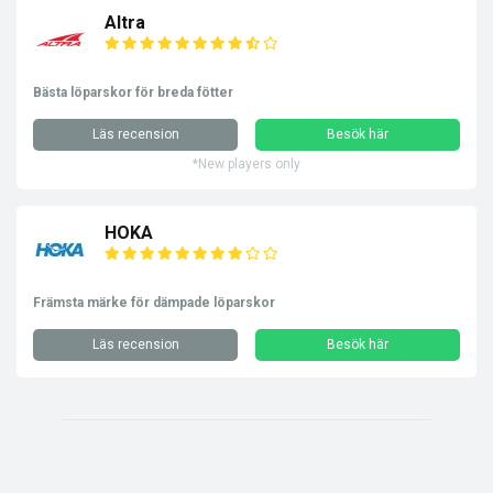
Altra
Bästa löparskor för breda fötter
Läs recension
Besök här
*New players only
HOKA
Främsta märke för dämpade löparskor
Läs recension
Besök här