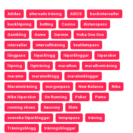
Adidas
alternativ träning
ASICS
backintervaller
backlöpning
betting
Casino
distanspass
Gambling
Game
Garmin
Hoka One One
intervaller
intervallträning
kvalitetspass
långpass
löparblogg
löparbloggar
löparskor
löpning
löpträning
marathon
marathonträning
maraton
maratonblogg
maratonbloggar
Maratonträning
morgonpass
New Balance
Nike
Nike löparskor
On Running
Poker
Puma
running shoes
Saucony
Slots
svenska löparbloggar
tempopass
träning
Träningsblogg
träningsbloggar