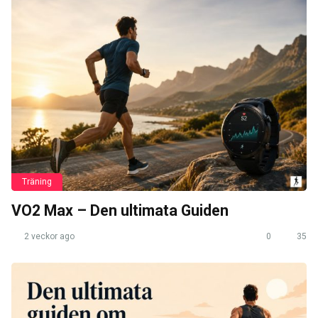
Träning
VO2 Max – Den ultimata Guiden
2 veckor ago
0
35