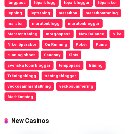
långpass
löparblogg
löparbloggar
löparskor
löpning
löpträning
marathon
marathonträning
maraton
maratonblogg
maratonbloggar
Maratonträning
morgonpass
New Balance
Nike
Nike löparskor
On Running
Poker
Puma
running shoes
Saucony
Slots
svenska löparbloggar
tempopass
träning
Träningsblogg
träningsbloggar
veckosammanfattning
veckosummering
återhämtning
New Casinos