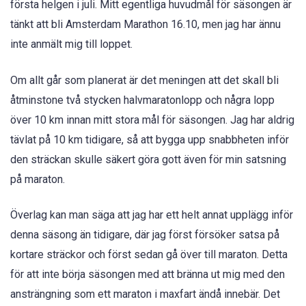
första helgen i juli. Mitt egentliga huvudmål för säsongen är
tänkt att bli Amsterdam Marathon 16.10, men jag har ännu
inte anmält mig till loppet.
Om allt går som planerat är det meningen att det skall bli
åtminstone två stycken halvmaratonlopp och några lopp
över 10 km innan mitt stora mål för säsongen. Jag har aldrig
tävlat på 10 km tidigare, så att bygga upp snabbheten inför
den sträckan skulle säkert göra gott även för min satsning
på maraton.
Överlag kan man säga att jag har ett helt annat upplägg inför
denna säsong än tidigare, där jag först försöker satsa på
kortare sträckor och först sedan gå över till maraton. Detta
för att inte börja säsongen med att bränna ut mig med den
ansträngning som ett maraton i maxfart ändå innebär. Det