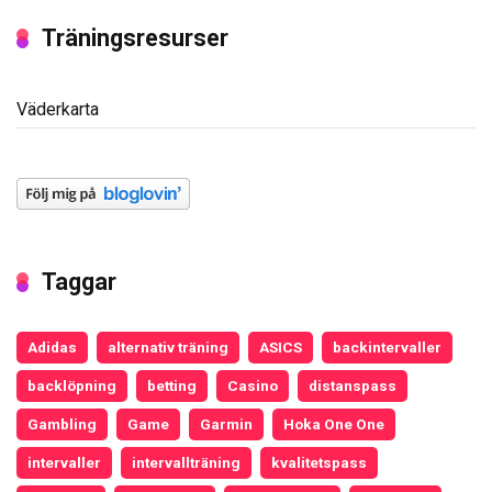
Träningsresurser
Väderkarta
Taggar
Adidas
alternativ träning
ASICS
backintervaller
backlöpning
betting
Casino
distanspass
Gambling
Game
Garmin
Hoka One One
intervaller
intervallträning
kvalitetspass