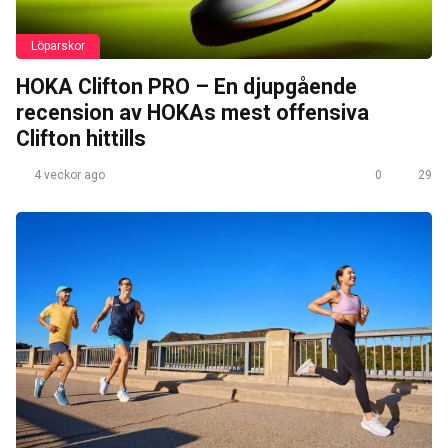
Löparskor
HOKA Clifton PRO – En djupgående
recension av HOKAs mest offensiva
Clifton hittills
4 veckor ago
0
29