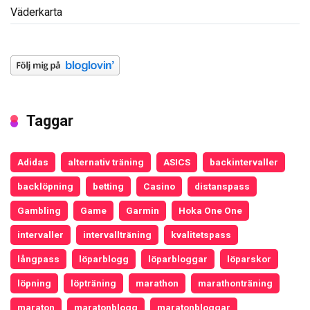
Väderkarta
Taggar
Adidas
alternativ träning
ASICS
backintervaller
backlöpning
betting
Casino
distanspass
Gambling
Game
Garmin
Hoka One One
intervaller
intervallträning
kvalitetspass
långpass
löparblogg
löparbloggar
löparskor
löpning
löpträning
marathon
marathonträning
maraton
maratonblogg
maratonbloggar