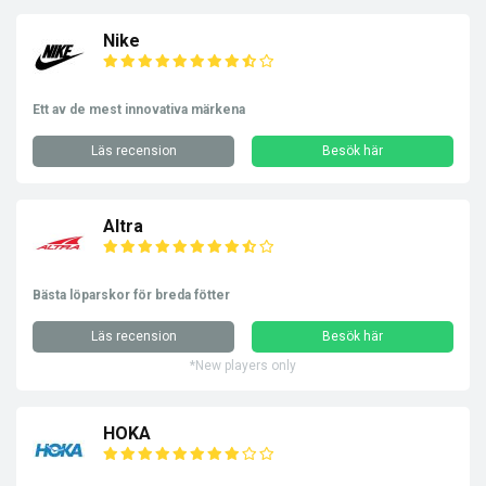
Nike
Ett av de mest innovativa märkena
Läs recension
Besök här
Altra
Bästa löparskor för breda fötter
Läs recension
Besök här
*New players only
HOKA