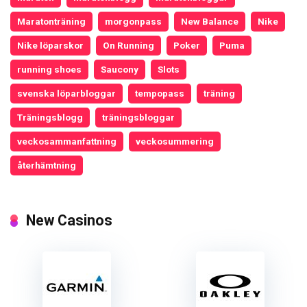
Maratonträning
morgonpass
New Balance
Nike
Nike löparskor
On Running
Poker
Puma
running shoes
Saucony
Slots
svenska löparbloggar
tempopass
träning
Träningsblogg
träningsbloggar
veckosammanfattning
veckosummering
återhämtning
New Casinos