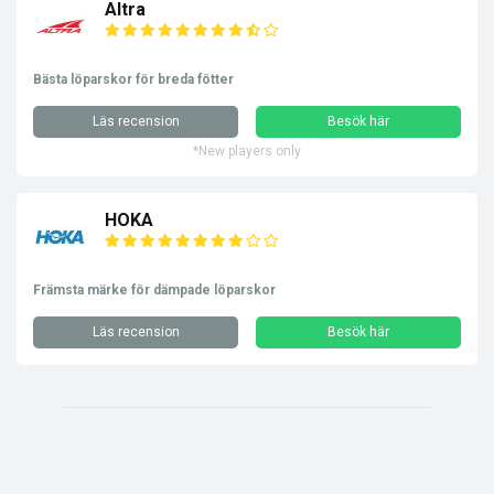
Altra
Bästa löparskor för breda fötter
Läs recension
Besök här
*New players only
HOKA
Främsta märke för dämpade löparskor
Läs recension
Besök här