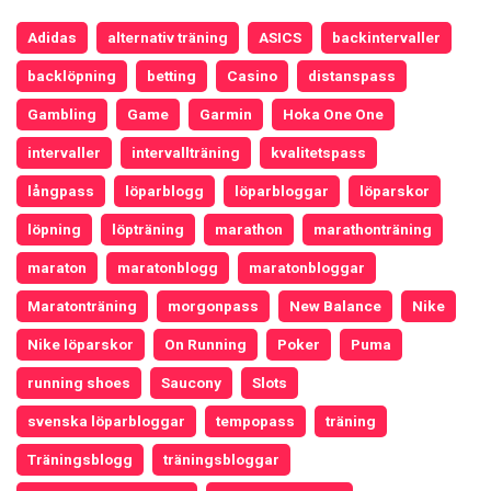
Adidas
alternativ träning
ASICS
backintervaller
backlöpning
betting
Casino
distanspass
Gambling
Game
Garmin
Hoka One One
intervaller
intervallträning
kvalitetspass
långpass
löparblogg
löparbloggar
löparskor
löpning
löpträning
marathon
marathonträning
maraton
maratonblogg
maratonbloggar
Maratonträning
morgonpass
New Balance
Nike
Nike löparskor
On Running
Poker
Puma
running shoes
Saucony
Slots
svenska löparbloggar
tempopass
träning
Träningsblogg
träningsbloggar