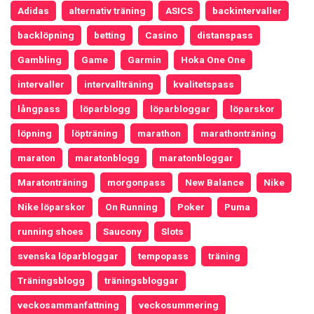
Adidas
alternativ träning
ASICS
backintervaller
backlöpning
betting
Casino
distanspass
Gambling
Game
Garmin
Hoka One One
intervaller
intervallträning
kvalitetspass
långpass
löparblogg
löparbloggar
löparskor
löpning
löpträning
marathon
marathonträning
maraton
maratonblogg
maratonbloggar
Maratonträning
morgonpass
New Balance
Nike
Nike löparskor
On Running
Poker
Puma
running shoes
Saucony
Slots
svenska löparbloggar
tempopass
träning
Träningsblogg
träningsbloggar
veckosammanfattning
veckosummering