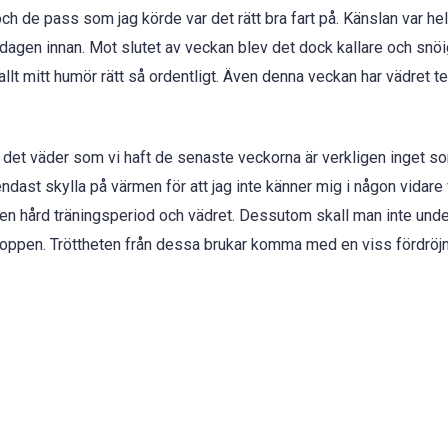
h de pass som jag körde var det rätt bra fart på. Känslan var he
agen innan. Mot slutet av veckan blev det dock kallare och snöi
t mitt humör rätt så ordentligt. Även denna veckan har vädret te
det väder som vi haft de senaste veckorna är verkligen inget s
ndast skylla på värmen för att jag inte känner mig i någon vidare
av en hård träningsperiod och vädret. Dessutom skall man inte und
oppen. Tröttheten från dessa brukar komma med en viss fördröjn