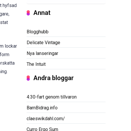
lt hyfsad
Annat
gare,
stat
Blogghubb
Delicate Vintage
om lockar
Nya lanseringar
 form
erskatta
The Intuit
ing.
Andra bloggar
4:30-fart genom tillvaron
BarnBidrag.info
claeswikdahl.com/
Curro Ergo Sum