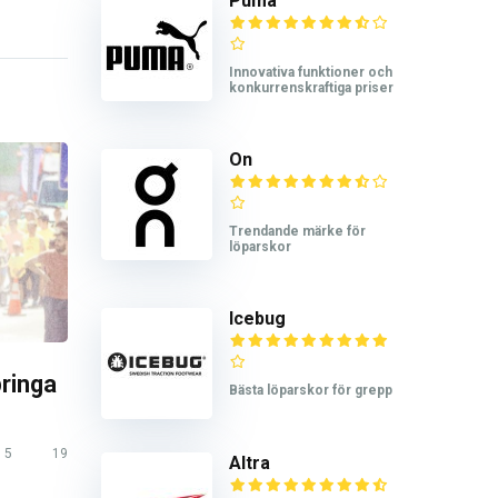
Puma
Innovativa funktioner och
konkurrenskraftiga priser
On
Trendande märke för
löparskor
Icebug
pringa
Bästa löparskor för grepp
5
19
Altra