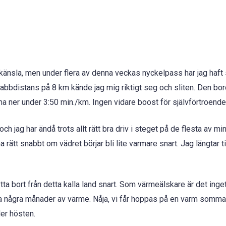
känsla, men under flera av denna veckas nyckelpass har jag haft s
abbdistans på 8 km kände jag mig riktigt seg och sliten. Den bo
ma ner under 3:50 min./km. Ingen vidare boost för självförtroendet
ch jag har ändå trots allt rätt bra driv i steget på de flesta av m
a rätt snabbt om vädret börjar bli lite varmare snart. Jag längtar ti
tta bort från detta kalla land snart. Som värmeälskare är det inge
eva några månader av värme. Nåja, vi får hoppas på en varm somma
der hösten.