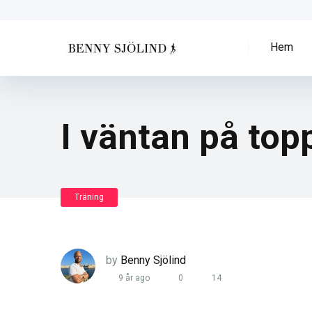
Hem
I väntan på to
Träning
by
Benny Sjölind
9 år ago
0
14