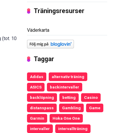
Träningsresurser
Väderkarta
 (tot. 10
Taggar
Adidas
alternativ träning
ASICS
backintervaller
backlöpning
betting
Casino
distanspass
Gambling
Game
Garmin
Hoka One One
intervaller
intervallträning