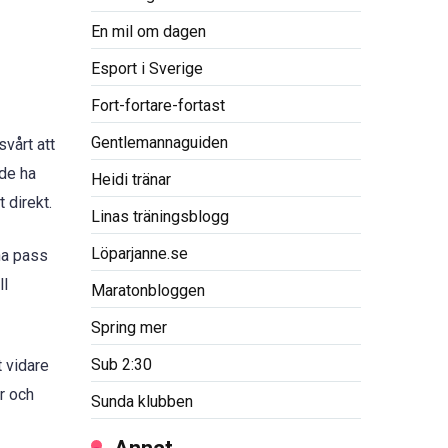
En mil om dagen
Esport i Sverige
Fort-fortare-fortast
Gentlemannaguiden
vårt att
rde ha
Heidi tränar
 direkt.
Linas träningsblogg
Löparjanne.se
ina pass
ll
Maratonbloggen
Spring mer
Sub 2:30
t vidare
r och
Sunda klubben