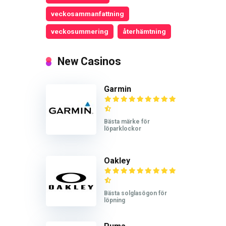
veckosammanfattning
veckosummering
återhämtning
New Casinos
Garmin
Bästa märke för
löparklockor
Oakley
Bästa solglasögon för
löpning