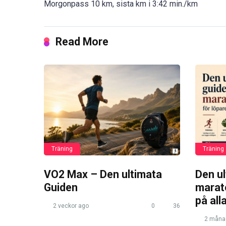
Morgonpass 10 km, sista km i 3:42 min./km
Read More
Träning
Träning
VO2 Max – Den ultimata
Den u
Guiden
marato
på all
2 veckor ago
0
36
2 måna