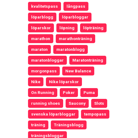
kvalitetspass
långpass
löparblogg
löparbloggar
löparskor
löpning
löpträning
marathon
marathonträning
maraton
maratonblogg
maratonbloggar
Maratonträning
morgonpass
New Balance
Nike
Nike löparskor
On Running
Poker
Puma
running shoes
Saucony
Slots
svenska löparbloggar
tempopass
träning
Träningsblogg
träningsbloggar