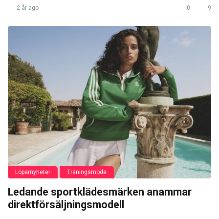
2 år ago
0
9
Löparnyheter
Träningsmode
Ledande sportklädesmärken anammar
direktförsäljningsmodell