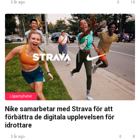
3 år ago
0
10
Löparnyheter
Nike samarbetar med Strava för att
förbättra de digitala upplevelsen för
idrottare
3 år ago
0
8