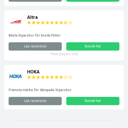
Altra
Bästa löparskor för breda fötter
Läs recension
Besök här
*New players only
HOKA
Främsta märke för dämpade löparskor
Läs recension
Besök här