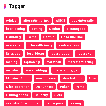
Taggar
Adidas
alternativ träning
ASICS
backintervaller
backlöpning
betting
Casino
distanspass
Gambling
Game
Garmin
Hoka One One
intervaller
intervallträning
kvalitetspass
långpass
löparblogg
löparbloggar
löparskor
löpning
löpträning
marathon
marathonträning
maraton
maratonblogg
maratonbloggar
Maratonträning
morgonpass
New Balance
Nike
Nike löparskor
On Running
Poker
Puma
running shoes
Saucony
Slots
svenska löparbloggar
tempopass
träning